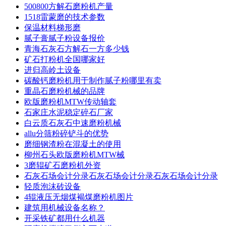
500800方解石磨粉机产量
1518雷蒙磨的技术参数
保温材料梯形磨
腻子膏腻子粉设备报价
青海石灰石方解石一方多少钱
矿石打粉机全国哪家好
进归高岭土设备
碳酸钙磨粉机用于制作腻子粉哪里有卖
重晶石磨粉机械的品牌
欧版磨粉机MTW传动轴套
石家庄水泥稳定碎石厂家
白云质石灰石中速磨粉机械
allu分筛粉碎铲斗的优势
磨细钢渣粉在混凝土的使用
柳州石头欧版磨粉机MTW械
3磨辊矿石磨粉机外资
石灰石场会计分录石灰石场会计分录石灰石场会计分录
轻质泡沫砖设备
4辊液压无烟煤褐煤磨粉机图片
建筑用机械设备名称？
开采铁矿都用什么机器