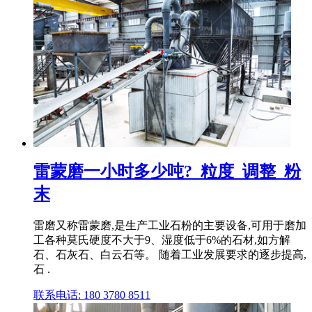
雷蒙磨一小时多少吨?_粒度_调整_粉
末
雷磨又称雷蒙磨,是生产工业石粉的主要设备,可用于磨加
工各种莫氏硬度不大于9、湿度低于6%的石材,如方解
石、石灰石、白云石等。 随着工业发展要求的逐步提高,
石 .
联系电话: 180 3780 8511