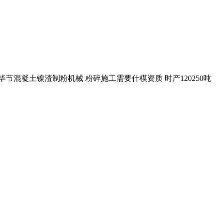
节混凝土镍渣制粉机械 粉碎施工需要什模资质 时产120250吨