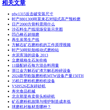
相关文章
pfw1315反击破安装尺寸
时产8801300吨莫来石对辊式高产预粉磨
日产2000方骨料需用什么
沙石料生产线现场安装示意图
凹凸棒石超细磨
再生炭黑生产线
方解石矿石磨粉机的工作原理视频
时产50吨轮胎移动式磨粉站
水泥库顶的设备 2013
立磨规格生石灰价格
11级配碎石每方混合料用量
浙江金方解石矿渣方解石粉碎设备
2024新型欧版磨粉机MTW设备产量150TH
35机口磨粉机磨粉机设备
VSI9526石灰碎砂机
寿光食品机械
北京那里有卖骨头粉碎机
矿石磨粉机故障与维护制造成本低
球磨机衬板材质哪种？