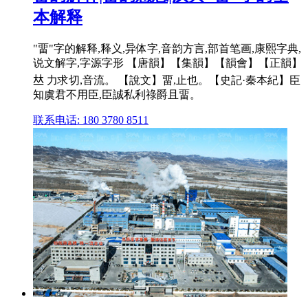
本解释
"畱"字的解释,释义,异体字,音韵方言,部首笔画,康熙字典,
说文解字,字源字形 【唐韻】【集韻】【韻會】【正韻】
𠀤 力求切,音流。 【說文】畱,止也。【史記·秦本紀】臣
知虞君不用臣,臣誠私利祿爵且畱。
联系电话: 180 3780 8511