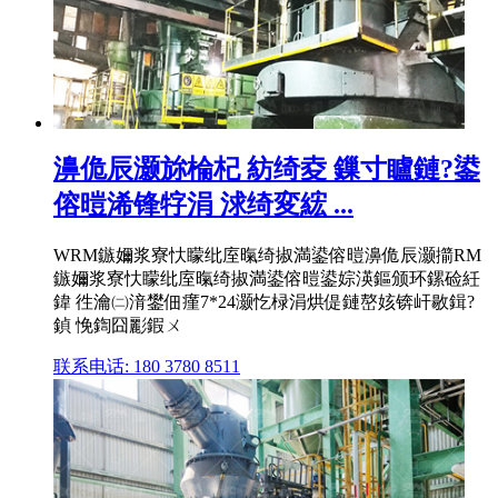
濞佹辰灏旀棆杞 紡绮夌 鏁寸矑鏈?鍙
傛暟浠锋牸涓 浗绮変綋 ...
WRM鏃嬭浆寮忕矇纰庢暣绮掓満鍙傛暟濞佹辰灏擶RM
鏃嬭浆寮忕矇纰庢暣绮掓満鍙傛暟鍙婃渶鏂颁环鏍硷紝
鍏 徃瀹㈡湇鐢佃瘽7*24灏忔椂涓烘偍鏈嶅姟锛屽敭鍓?
鍞 悗鍧囧彲鍜ㄨ
联系电话: 180 3780 8511