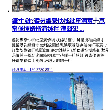
鐮寸 鏈?鍙岃緤寮忕牬纰庢満宸╀箟
甯傞懌婧愭満姊拌 澶囧巶 ...
鍙岃緤寮忕牬纰庢満锛堝 杈婂紡鐮寸 鏈簗瀵硅緤鐮寸
鏈簗鍙岃緤鐮寸 鏈猴級閫傜敤浜庡湪姘存偿锛屽寲宸ワ
紝鐢靛姏锛屽喍閲戯紝寤烘潗锛岃€愮伀鏉愭枡绛夊伐涓
氶儴闂ㄧ牬纰庝腑绛夌‖搴︾殑鐗╂枡锛屽 鐭崇伆鐭筹
紝鐐夋福锛岀劍鐐 紝鐓ょ瓑鐗╂枡
联系电话: 180 3780 8511