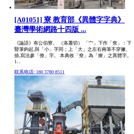
[A01051] 寮 教育部《異體字字典》
臺灣學術網路十四版 ...
《論語》有公伯寮。 （洛蕭切） 「宀」下作「尞」：下
豎筆鉤起,與「小」字同；上「大」之左右兩筆不穿撇、
捺,寫法參「僚」字。 本典收「尞」為「燎」之異體字。
1. .
联系电话: 180 3780 8511