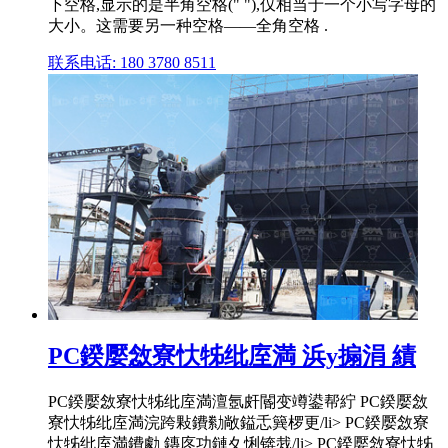
下空格,显示的是半角空格(" "),仅相当于一个小写字母的
大小。这需要另一种空格——全角空格 .
联系电话: 180 3780 8511
PC鍨嬮敜寮忕牬纰庢満 浜у搧涓 績
PC鍨嬮敜寮忕牬纰庢満澶氬皯閽变竴鍙帮紵 PC鍨嬮敜
寮忕牬纰庢満浣跨敤鐨勬敞鎰忎簨椤更/li> PC鍨嬮敜寮
忕牬纰庢満鐨勮 鏄庝功鏈夊悧锛烖/li> PC鍨嬮敜寮忕牬