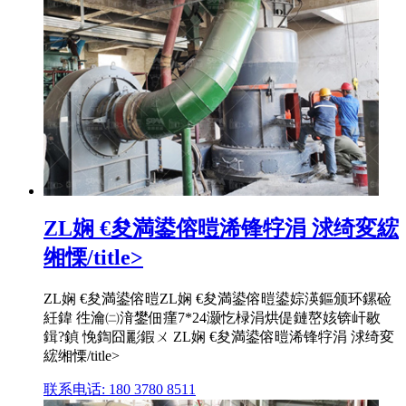
ZL娴 €夋満鍙傛暟浠锋牸涓 浗绮変綋
缃慄/title>
ZL娴 €夋満鍙傛暟ZL娴 €夋満鍙傛暟鍙婃渶鏂颁环鏍硷
紝鍏 徃瀹㈡湇鐢佃瘽7*24灏忔椂涓烘偍鏈嶅姟锛屽敭
鍓?鍞 悗鍧囧彲鍜ㄨ ZL娴 €夋満鍙傛暟浠锋牸涓 浗绮変
綋缃慄/title>
联系电话: 180 3780 8511