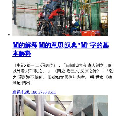
閫的解释|閫的意思|汉典"閫"字的基
本解释
《史记·卷一 二·冯唐传》：「曰阃以内者,寡人制之；阃
以外者,将军制之。 」 《南史·卷三六·沈演之传》：「勃
之,𫖮送迎不越阃。 旧称妇女居住的内室。 明·世贞《鸣
凤记·四出 .
联系电话: 180 3780 8511