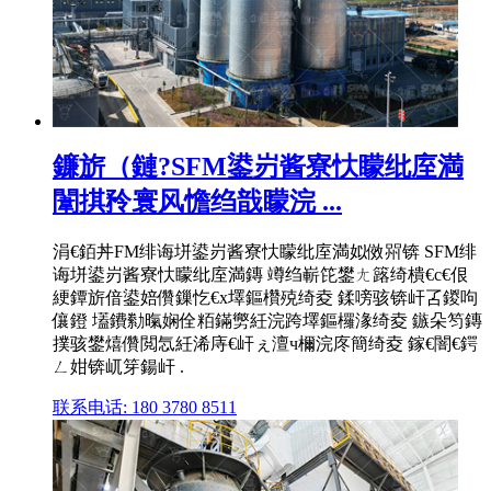
鐮旂（鏈?SFM鍙岃酱寮忕矇纰庢満
闈掑矝寰风憺绉戠矇浣 ...
涓€銆丼FM绯诲垪鍙岃酱寮忕矇纰庢満姒傚喌锛 SFM绯
诲垪鍙岃酱寮忕矇纰庢満鏄 竴绉嶄笓鐢ㄤ簬绮樻€с€佷
綆鐔旂偣鍙婄儹鏁忔€х墿鏂欑殑绮夌 鍒嗙骇锛屽叾鍐呴
儴鐙 壒鐨勬暣娴佺粨鏋勶紝浣跨墿鏂欏湪绮夌 鏃朵笉鏄
撲骇鐢熺儹閲忥紝浠庤€屽ぇ澶ч檷浣庝簡绮夌 鎵€闇€鍔
ㄥ姏锛屼笌鍚屽 .
联系电话: 180 3780 8511