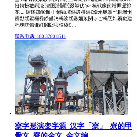
拰娉扮數鍔涜 澶囨湁闄愬叕鍙伏/p> 榛戦緳姹熷搱灏旀
花 ... 綋鎵€闇€鐮寸 鐨勭墿鏂欎粠涓€瀹氶珮搴︾粡璁惧
鐨勫叆鏂欏彛鍨傜洿杩涘叆鏃嬭浆閿ゅご杩愬姩鐨勮建
杩瑰唴鏃讹紝閬囧埌楂橀€ ...
联系电话: 180 3780 8511
寮字形演变字源_汉字「寮」_寮的甲
骨文_寮的金文_金文编 ...