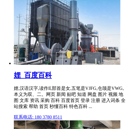
娌_百度百科
娌,汉语汉字,读作lǐ,部首是女,五笔是VJFG,仓颉是VWG,
本义为双、二。网页 新闻 贴吧 知道 网盘 图片 视频 地
图 文库 资讯 采购 百科 百度首页 登录 注册 进入词条 全
站搜索 帮助 首页 秒懂百科 特色百科 ...
联系电话: 180 3780 8511