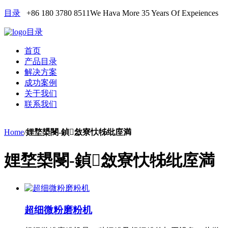
目录
+86 180 3780 8511
We Hava More 35 Years Of Expeiences
目录
首页
产品目录
解决方案
成功案例
关于我们
联系我们
Home
/
娌堥槼閿-鍞敜寮忕牬纰庢満
娌堥槼閿-鍞敜寮忕牬纰庢満
超细微粉磨粉机