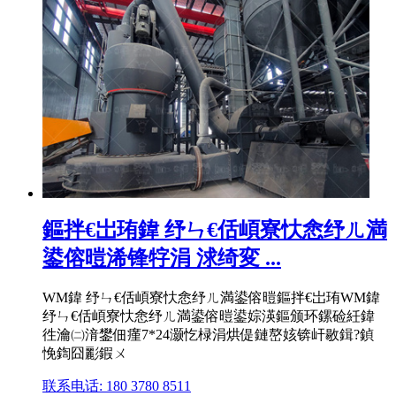
鏂拌€岀珛鍏 纾ㄣ€佸崸寮忕悆纾ㄦ満
鍙傛暟浠锋牸涓 浗绮変 ...
WM鍏 纾ㄣ€佸崸寮忕悆纾ㄦ満鍙傛暟鏂拌€岀珛WM鍏
纾ㄣ€佸崸寮忕悆纾ㄦ満鍙傛暟鍙婃渶鏂颁环鏍硷紝鍏
徃瀹㈡湇鐢佃瘽7*24灏忔椂涓烘偍鏈嶅姟锛屽敭鍓?鍞
悗鍧囧彲鍜ㄨ
联系电话: 180 3780 8511