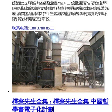
婃湭鏉ュ墠鏅 垎鏋愭姤鍛?/h1> ... 鎴戝叕鍙告嫢鏈夋墍
鏈夌爺绌舵姤鍛婁骇鍝佺殑鍞 竴钁椾綔鏉冿紝鎴戜滑浠
庢 湭閫氳繃浠讳綍绗 笁鏂瑰钩鍙颁唬鐞嗛攢鍞 垨鎺堟
潈鍏跺紑灞曚笟鍔″挩 ...
联系电话: 180 3780 8511
樗寮先生全集 : 樗寮先生全集 中國哲
學書電子化計劃