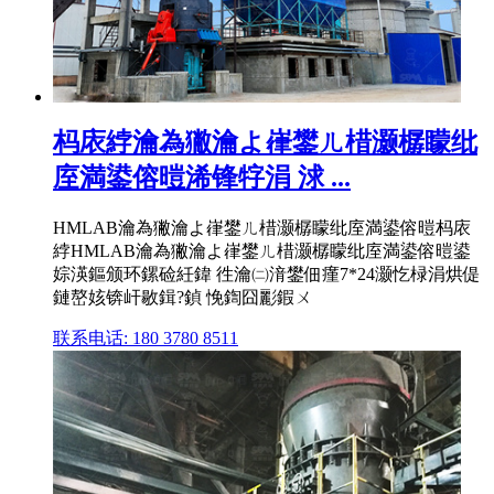
杩庡綍瀹為獙瀹よ嵂鐢ㄦ棤灏樼矇纰
庢満鍙傛暟浠锋牸涓 浗 ...
HMLAB瀹為獙瀹よ嵂鐢ㄦ棤灏樼矇纰庢満鍙傛暟杩庡
綍HMLAB瀹為獙瀹よ嵂鐢ㄦ棤灏樼矇纰庢満鍙傛暟鍙
婃渶鏂颁环鏍硷紝鍏 徃瀹㈡湇鐢佃瘽7*24灏忔椂涓烘偍
鏈嶅姟锛屽敭鍓?鍞 悗鍧囧彲鍜ㄨ
联系电话: 180 3780 8511