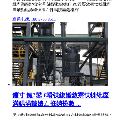
纰庢満鐨勬搷浣滆 绋嬫湁鍚楋紵 PC鍨嬮敜寮忕牬纰庢
満鐨勬姤浠峰惈绁ㄥ惈杩愯垂鍚楋紵
联系电话: 180 3780 8511
鐮寸 鏈?鍙 €嗗弽鍑婚敜寮忕牬纰庢
満鍝堝皵婊ㄥ拰娉扮數 ...
鍙 €嗗弽鍑婚敜寮忕牬纰庢満 鐩存帴鑱旂郴 鍝堝皵婊ㄥ