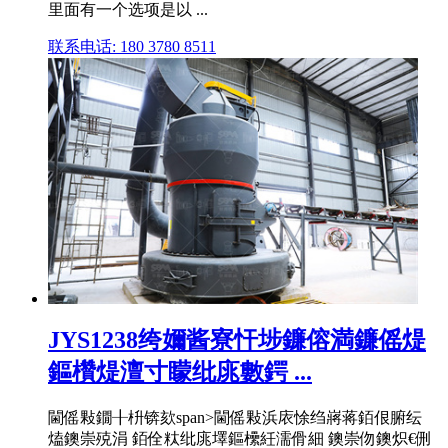
里面有一个选项是以 ...
联系电话: 180 3780 8511
JYS1238绔嬭酱寮忓埗鐮傛満鐮傜煶
鏂欑煶澶寸矇纰庣數鍔 ...
閫傜敤鐗╂枡锛欬span>閫傜敤浜庡悇绉嶈蒋銆佷腑纭
熆鐭崇殑涓 銆佺粏纰庣墿鏂欙紝濡傦細 鐭崇伆鐭炽€侀