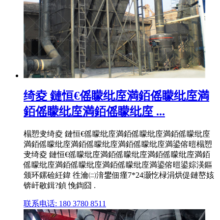
绮夌 鏈恒€傜矇纰庢満銆傜矇纰庢満
銆傜矇纰庢満銆傜矇纰庢 ...
榻愬叏绮夌 鏈恒€傜矇纰庢満銆傜矇纰庢満銆傜矇纰庢
満銆傜矇纰庢満銆傜矇纰庢満銆傜矇纰庢満鍙傛暟榻愬
叏绮夌 鏈恒€傜矇纰庢満銆傜矇纰庢満銆傜矇纰庢満銆
傜矇纰庢満銆傜矇纰庢満銆傜矇纰庢満鍙傛暟鍙婃渶鏂
颁环鏍硷紝鍏 徃瀹㈡湇鐢佃瘽7*24灏忔椂涓烘偍鏈嶅姟
锛屽敭鍓?鍞 悗鍧囧 .
联系电话: 180 3780 8511