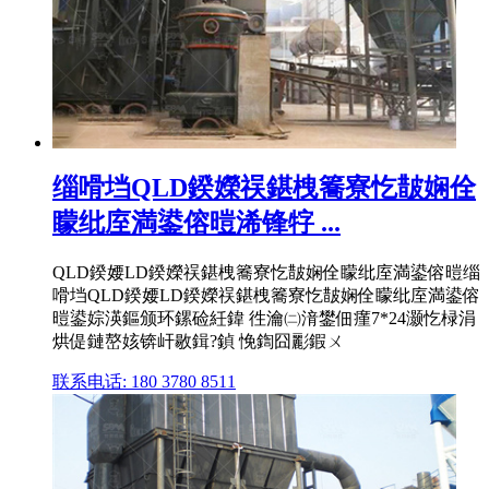
缁嗗垱QLD鍨嬫祦鍖栧簥寮忔皵娴佺
矇纰庢満鍙傛暟浠锋牸 ...
QLD鍨婹LD鍨嬫祦鍖栧簥寮忔皵娴佺矇纰庢満鍙傛暟缁
嗗垱QLD鍨婹LD鍨嬫祦鍖栧簥寮忔皵娴佺矇纰庢満鍙傛
暟鍙婃渶鏂颁环鏍硷紝鍏 徃瀹㈡湇鐢佃瘽7*24灏忔椂涓
烘偍鏈嶅姟锛屽敭鍓?鍞 悗鍧囧彲鍜ㄨ
联系电话: 180 3780 8511