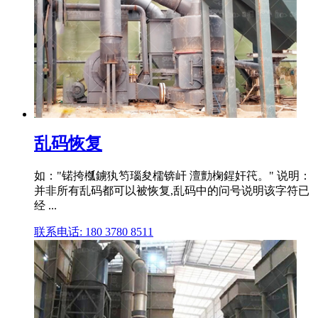
乱码恢复
如："锘挎槬鐪犱笉瑙夋檽锛屽 澶勯椈鍟奸笩。" 说明：
并非所有乱码都可以被恢复,乱码中的问号说明该字符已
经 ...
联系电话: 180 3780 8511