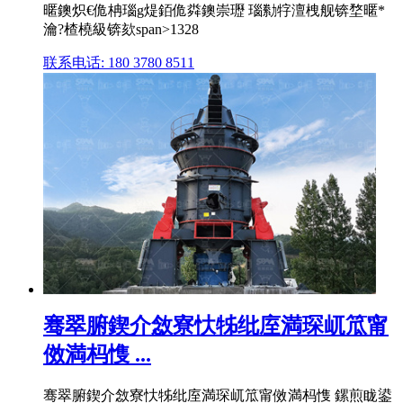
暱鐭炽€佹柟瑙g煶銆佹粦鐭崇瓑 瑙勬牸澶栧舰锛堥暱*
瀹?楂橈級锛欬span>1328
联系电话: 180 3780 8511
骞翠腑鍥介敜寮忕牬纰庢満琛屼笟甯
傚満杩愯 ...
骞翠腑鍥介敜寮忕牬纰庢満琛屼笟甯傚満杩愯 鏍煎眬鍙