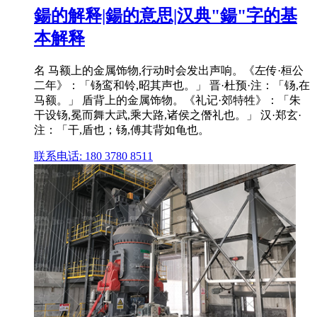
鍚的解释|鍚的意思|汉典"鍚"字的基
本解释
名 马额上的金属饰物,行动时会发出声响。《左传·桓公
二年》：「钖鸾和铃,昭其声也。」 晋·杜预·注：「钖,在
马额。」 盾背上的金属饰物。《礼记·郊特牲》：「朱
干设钖,冕而舞大武,乘大路,诸侯之僭礼也。」 汉·郑玄·
注：「干,盾也；钖,傅其背如龟也。
联系电话: 180 3780 8511