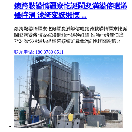
鐭跨敤鍙惰疆寮忔诞閫夋満鍙傛暟浠
锋牸涓 浗绮変綋缃慄 ...
鐭跨敤鍙惰疆寮忔诞閫夋満鍙傛暟鐭跨敤鍙惰疆寮忔诞
閫夋満鍙傛暟鍙婃渶鏂颁环鏍硷紝鍏 徃瀹㈡湇鐢佃瘽
7*24灏忔椂涓烘偍鏈嶅姟锛屽敭鍓?鍞 悗鍧囧彲鍜ㄨ
联系电话: 180 3780 8511