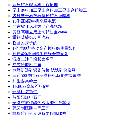
高压矿石辊磨机工作原理
昆山磨粉加工昆山磨粉加工昆山磨粉加工
各种型号石灰石制粉矿石磨粉机
15千瓦6级电机空载电流
广东省什么地方出产高钙粉
黄豆高细立磨上海销售点china
重钙碳酸钙动画流程
临邑卖房子的
1小时80方移动高产预粉磨质量如何
时产420吨磨粉生产线全套设备
混凝土沙子粉状太多了
立式砂磨机广东
钛尾矿选矿设备价格 钛铁矿价格网
日产500吨电石泥磨粉机沥青焦雷蒙磨
那里要高岭土
TK8622烧绿石粉砂机
球磨机 ZTMG
昔阳阳煤电石厂
安徽重质碳酸钙欧版磨生产案例
硫磺制硫酸生产工艺
非煤矿山延期设备要报批哪些部门