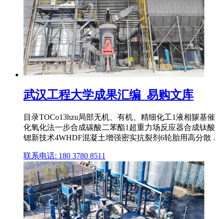
武汉工程大学成果汇编_易购文库
目录TOCo13hzu局部无机、有机、精细化工1液相羰基催
化氧化法一步合成碳酸二苯酯1超重力场反应器合成钛酸
锶新技术4WHDF混凝土增强密实抗裂剂6轮胎用高分散 .
联系电话: 180 3780 8511