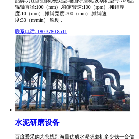
品牌:万山,路面机械类型:地面研磨机,发动机型号:700型,
辊轴直径:100（mm）,额定转速:100（rpm）,摊铺厚
度:10（mm）,摊铺宽度:700（mm）,摊铺速
度:33（m/min）,铣刨 .
联系电话: 180 3780 8511
水泥研磨设备
百度爱采购为您找到海量优质水泥研磨机多少钱一台信