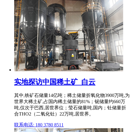
实地探访中国稀土矿_白云
其中,铁矿石储量14亿吨；稀土储量折氧化物3900万吨,为
世界大稀土矿,占国内稀土储量的81%；铌储量约660万
吨,仅次于巴西,居世界位；莹石储量吨,国内；钍储量折
合THO2（二氧化钍）22万吨,居世界。
联系电话: 180 3780 8511