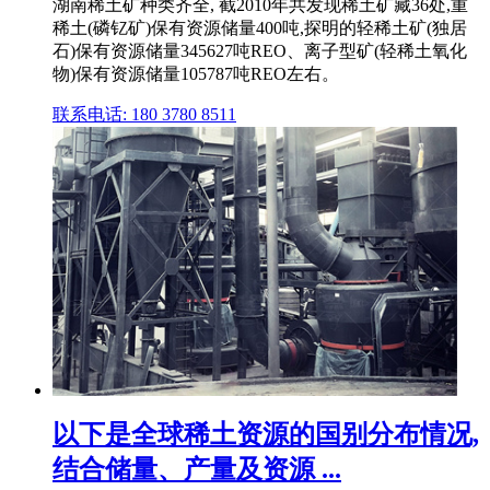
湖南稀土矿种类齐全, 截2010年共发现稀土矿藏36处,重
稀土(磷钇矿)保有资源储量400吨,探明的轻稀土矿(独居
石)保有资源储量345627吨REO、离子型矿(轻稀土氧化
物)保有资源储量105787吨REO左右。
联系电话: 180 3780 8511
以下是全球稀土资源的国别分布情况,
结合储量、产量及资源 ...