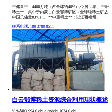
**储量**：4400万吨（占全球约40%）,位居世界。 **轻
稀土**：集中于内蒙古白云鄂博矿区（全球轻稀土矿,占
中国总储量83%）。 **中重稀土**：以江西赣州 .
联系电话: 180 3780 8511
白云鄂博稀土资源综合利用现状概述
% %âãÏÓ 994 0 obj > endobj 1034 0 obj