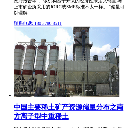
政府报告等"。该机构基于开采的经济性来定义储量,与
上市矿企所采用的JORC或SME标准不太一样。 "储量可
以理解 .
联系电话: 180 3780 8511
中国主要稀土矿产资源储量分布之南
方离子型中重稀土