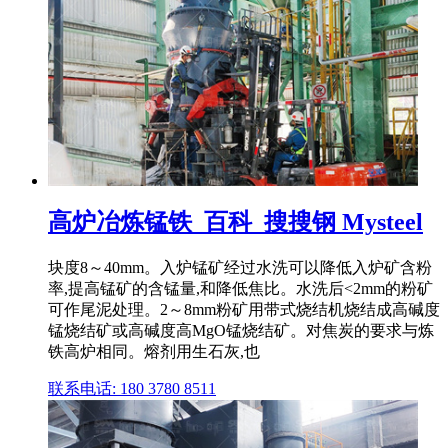
高炉冶炼锰铁_百科_搜搜钢 Mysteel
块度8～40mm。入炉锰矿经过水洗可以降低入炉矿含粉
率,提高锰矿的含锰量,和降低焦比。水洗后<2mm的粉矿
可作尾泥处理。2～8mm粉矿用带式烧结机烧结成高碱度
锰烧结矿或高碱度高MgO锰烧结矿。对焦炭的要求与炼
铁高炉相同。熔剂用生石灰,也
联系电话: 180 3780 8511