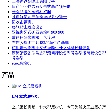
上海路达高岭土磨细设备
日产5000吨霞石反击式高产预粉磨
什么品牌的磨粉机好啊
隧道洞渣高产预粉磨械多少钱一
回收雷蒙机、
膨胀粘土粉磨设备
双辊齿牙式矿石磨粉机900-900
重钙粉研磨机械工艺流程
布连乡煤矿世邦183滨海生产基地
矿用老式铝矾土立式磨粉机什么样磨粉机设备
滚筒筛设备型号选型滚筒筛设备型号选型滚筒筛设备型
号选型
sogo磨粉机
产品
LM 立式磨粉机
立式磨粉机是一种大型磨粉机，专门为解决工业磨机产