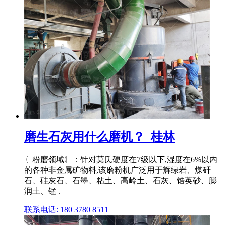
磨生石灰用什么磨机？_桂林
〖粉磨领域〗：针对莫氏硬度在7级以下,湿度在6%以内
的各种非金属矿物料,该磨粉机广泛用于辉绿岩、煤矸
石、硅灰石、石墨、粘土、高岭土、石灰、锆英砂、膨
润土、锰 .
联系电话: 180 3780 8511