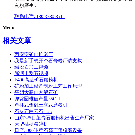
灰粉磨生 .
联系电话: 180 3780 8511
Menu
相关文章
西安安矿山机器厂
我是新手想开个石膏粉厂请支教
绿松石加工视频
膨润土割石视频
F400高速矿石磨粉机
矿粉加工设备制粉工艺工作原理
平阴大寨山方解石矿
弹簧圆锥破产量350TH
单柱式铝矾土立式磨粉机
石灰石白云石-125
山东325目堇青石磨粉机出售生产厂家
大型桔梗粉碎机
日产3000吨萤石高产预粉磨设备