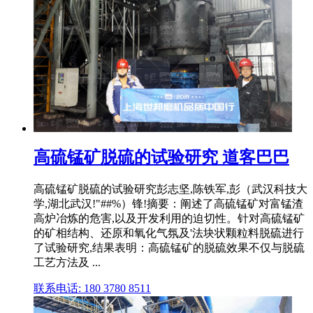
高硫锰矿脱硫的试验研究 道客巴巴
高硫锰矿脱硫的试验研究彭志坚,陈铁军,彭（武汉科技大
学,湖北武汉!"##%）锋!摘要：阐述了高硫锰矿对富锰渣
高炉冶炼的危害,以及开发利用的迫切性。针对高硫锰矿
的矿相结构、还原和氧化气氛及'法块状颗粒料脱硫进行
了试验研究,结果表明：高硫锰矿的脱硫效果不仅与脱硫
工艺方法及 ...
联系电话: 180 3780 8511