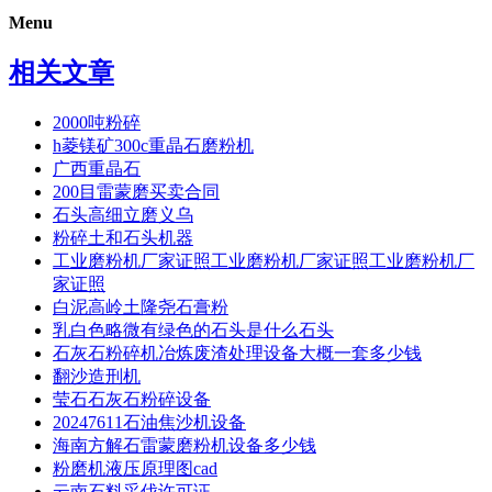
Menu
相关文章
2000吨粉碎
h菱镁矿300c重晶石磨粉机
广西重晶石
200目雷蒙磨买卖合同
石头高细立磨义乌
粉碎土和石头机器
工业磨粉机厂家证照工业磨粉机厂家证照工业磨粉机厂
家证照
白泥高岭土隆尧石膏粉
乳白色略微有绿色的石头是什么石头
石灰石粉碎机冶炼废渣处理设备大概一套多少钱
翻沙造刑机
莹石石灰石粉碎设备
20247611石油焦沙机设备
海南方解石雷蒙磨粉机设备多少钱
粉磨机液压原理图cad
云南石料采伐许可证