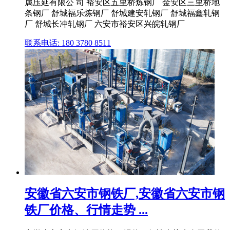
属压延有限公 司 裕安区五里桥炼钢厂 金安区三里桥地
条钢厂 舒城福乐炼钢厂 舒城建安轧钢厂 舒城福鑫轧钢
厂 舒城长冲轧钢厂 六安市裕安区兴皖轧钢厂
联系电话: 180 3780 8511
安徽省六安市钢铁厂,安徽省六安市钢
铁厂价格、行情走势 ...