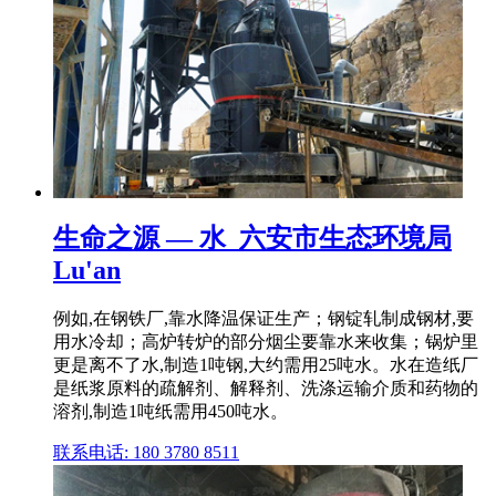
生命之源 — 水_六安市生态环境局
Lu'an
例如,在钢铁厂,靠水降温保证生产；钢锭轧制成钢材,要
用水冷却；高炉转炉的部分烟尘要靠水来收集；锅炉里
更是离不了水,制造1吨钢,大约需用25吨水。水在造纸厂
是纸浆原料的疏解剂、解释剂、洗涤运输介质和药物的
溶剂,制造1吨纸需用450吨水。
联系电话: 180 3780 8511