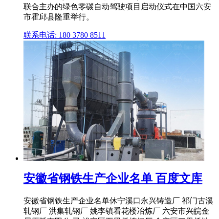
联合主办的绿色零碳自动驾驶项目启动仪式在中国六安
市霍邱县隆重举行。
联系电话: 180 3780 8511
安徽省钢铁生产企业名单 百度文库
安徽省钢铁生产企业名单休宁溪口永兴铸造厂 祁门古溪
轧钢厂 洪集轧钢厂 姚李镇看花楼冶炼厂 六安市兴皖金