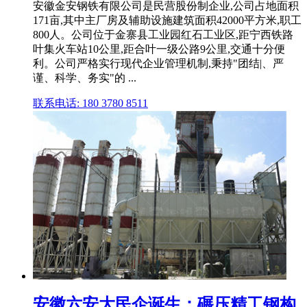
安徽金安钢铁有限公司是民营股份制企业,公司占地面积
171亩,其中主厂房及辅助设施建筑面积42000平方米,职工
800人。公司位于金寨县工业园红石工业区,距宁西铁路
叶集火车站10公里,距合叶一级公路9公里,交通十分便
利。公司严格实行现代企业管理机制,秉持"团结|、严
谨、科学、务实"的 ...
联系电话: 180 3780 8511
安徽六安大民企诞生：碾压精工钢构,