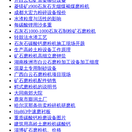
开白云石矿需要哪些设备
菱镁矿z900石灰石无烟煤褐煤磨粉机
成都大宏力粉碎设备报价
水渣粒度与活性的影响
每碳酸锂用沙多重
石灰石1000-1000石灰石制粉矿石磨粉机
转鼓法水渣工艺
石灰石碳酸钙磨粉机施工现场开题
生产高岭土粉设备工作原理
矿石磨粉机高细立磨钾盐
湖南株洲市白云石磨粉加工设备加工细度
混凝土专用制砂设备
广西白云石磨粉机项目现场
矿石磨粉机配件销售
鳄式磨粉机的说明书
大同南郊大院
鹿泉市膨润土厂
哈尔滨那条街卖粉碎机研磨机
Hp863中速磨衬板
重质碳酸钙粉磨设备图片
建筑用高岭土磨粉机碳酸钙
淄博矿石磨粉机、价格