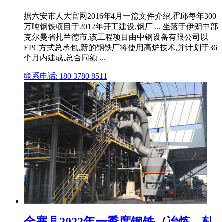
据六安市人大官网2016年4月一篇文件介绍,霍邱每年300
万吨钢铁项目于2012年开工建设,钢厂 ... 坐落于伊朗中部
克尔曼省扎兰德市,该工程项目由中钢设备有限公司以
EPC方式总承包,新的钢铁厂将使用高炉技术,并计划于36
个月内建成,总合同额 ...
联系电话: 180 3780 8511
金寨县2022年一季度钢铁（冶炼、轧