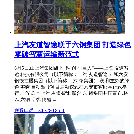
上汽友道智途联手六钢集团 打造绿色
零碳智慧运输新范式
6月5日,由上汽集团旗下"科 创 小巨人"——上海 友道智
途 科技有限公司（以下简称：上汽 友道智途 ）和六安
钢铁控股集团（以下简称： 六 钢集团） 联 和主办的绿
色 零碳 自动驾驶项目启动仪式在六安市霍邱县正式举
行。 仪式上,上汽 友道智途 联合 六 钢集团共同宣布,将
以 六钢 专线 倒短 ...
联系电话: 180 3780 8511