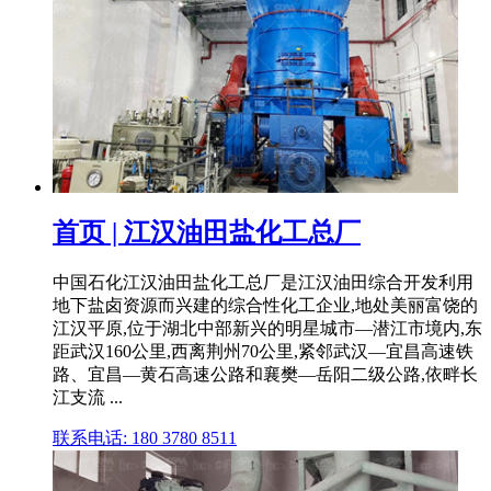
首页 | 江汉油田盐化工总厂
中国石化江汉油田盐化工总厂是江汉油田综合开发利用
地下盐卤资源而兴建的综合性化工企业,地处美丽富饶的
江汉平原,位于湖北中部新兴的明星城市—潜江市境内,东
距武汉160公里,西离荆州70公里,紧邻武汉—宜昌高速铁
路、宜昌—黄石高速公路和襄樊—岳阳二级公路,依畔长
江支流 ...
联系电话: 180 3780 8511