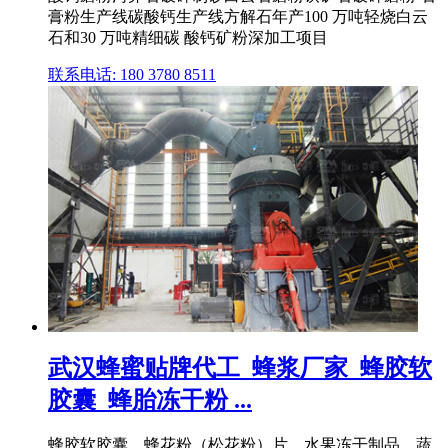
膏粉生产线碳酸钙生产线方解石年产100 万吨轻烧白云
石和30 万吨精细碳 酸钙矿粉深加工项目
联系电话: 180 3780 8511
武汉蜂蜜贴牌代工_蜂浆厂家_蜂胶软
胶囊_蜂胎冻干粉 ...
蜂胶软胶囊、蜂花粉（松花粉）片、水果冻干制品、蔬