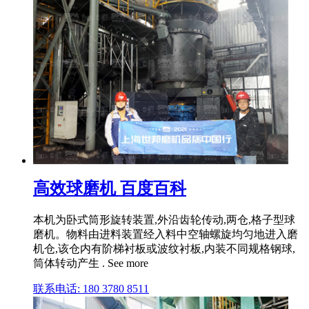
高效球磨机 百度百科
本机为卧式筒形旋转装置,外沿齿轮传动,两仓,格子型球
磨机。物料由进料装置经入料中空轴螺旋均匀地进入磨
机仓,该仓内有阶梯衬板或波纹衬板,内装不同规格钢球,
筒体转动产生 . See more
联系电话: 180 3780 8511