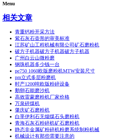
Menu
相关文章
青重钙粉开采方法
紫石灰石壶形的审美标准
江苏矿山工程机械有限公司矿石磨粉机
破方子机器破方子机器破方子机器
广州白云山微粉磨
钢珠机器多少钱一台
pe750 1060欧版磨粉机MTW安装尺寸
pm立式多层粉磨机
时产1200吨欧版粉碎设备
鹅卵石能磨沙机
高效雷蒙磨粉机厂家价格
万泉碎煤机
肇庆矿石磨粉机
白垩伊利石无烟煤石头磨粉机
青海石灰石粉碎机矿石磨粉机
静态非金属矿粉碎机粉磨系统制粉机械
机械设计有那些需要注意的