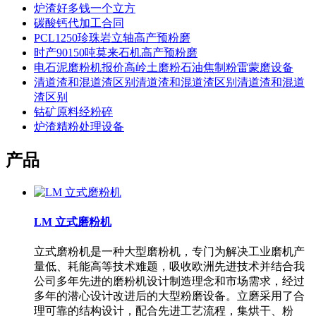
炉渣好多钱一个立方
碳酸钙代加工合同
PCL1250珍珠岩立轴高产预粉磨
时产90150吨莫来石机高产预粉磨
电石泥磨粉机报价高岭土磨粉石油焦制粉雷蒙磨设备
清道渣和混道渣区别清道渣和混道渣区别清道渣和混道
渣区别
钴矿原料经粉碎
炉渣精粉处理设备
产品
LM 立式磨粉机
立式磨粉机是一种大型磨粉机，专门为解决工业磨机产
量低、耗能高等技术难题，吸收欧洲先进技术并结合我
公司多年先进的磨粉机设计制造理念和市场需求，经过
多年的潜心设计改进后的大型粉磨设备。立磨采用了合
理可靠的结构设计，配合先进工艺流程，集烘干、粉