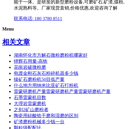
能于一体。是研发的新型磨粉设备,可磨矿石,矿渣,煤粉,
水泥熟料等。厂家现货直销,价格优惠,欢迎咨询了解
联系电话: 180 3780 8511
Menu
相关文章
湖南怀化市方解石微粉磨粉机哪家好
锂辉石用量-高铁
花崗岩破微粉磨
电渡金刚石灰石粉碎机器多少钱
镍矿石磨粉机50目低产量
什么地方用纳米比亚矿石打粉机
雷蒙研磨机产量雷蒙研磨机产量雷蒙研磨机产量
石墨雷蒙机目数
大理岩雷蒙磨机
之剑2矿山磨粉者
陶瓷用硅酸锆干磨和湿磨的区别
矿渣磨粉机械多少钱一台
颗粒级配配比