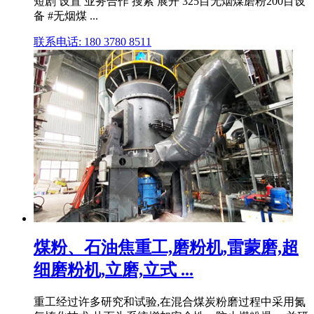
短剧 设置 业务合作 搜索 展开 325目无烟煤磨粉200目设
备 #无烟煤 ...
联系电话: 180 3780 8511
煤粉、石油焦重工,磨粉机,雷蒙磨,超
细磨粉机,立磨,立式 ...
重工经过许多研究和试验,在混合煤炭粉磨过程中采用氮