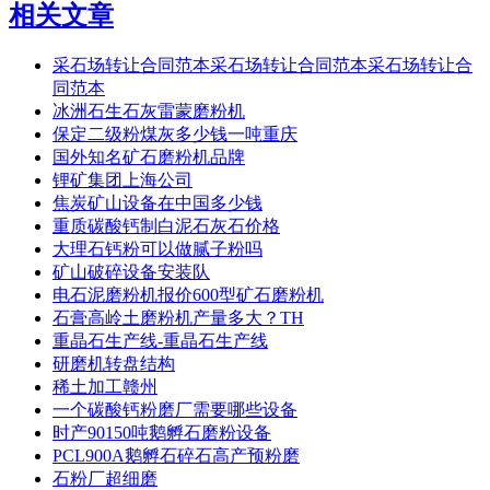
相关文章
采石场转让合同范本采石场转让合同范本采石场转让合
同范本
冰洲石生石灰雷蒙磨粉机
保定二级粉煤灰多少钱一吨重庆
国外知名矿石磨粉机品牌
锂矿集团上海公司
焦炭矿山设备在中国多少钱
重质碳酸钙制白泥石灰石价格
大理石钙粉可以做腻子粉吗
矿山破碎设备安装队
电石泥磨粉机报价600型矿石磨粉机
石膏高岭土磨粉机产量多大？TH
重晶石生产线-重晶石生产线
研磨机转盘结构
稀土加工赣州
一个碳酸钙粉磨厂需要哪些设备
时产90150吨鹅孵石磨粉设备
PCL900A鹅孵石碎石高产预粉磨
石粉厂超细磨