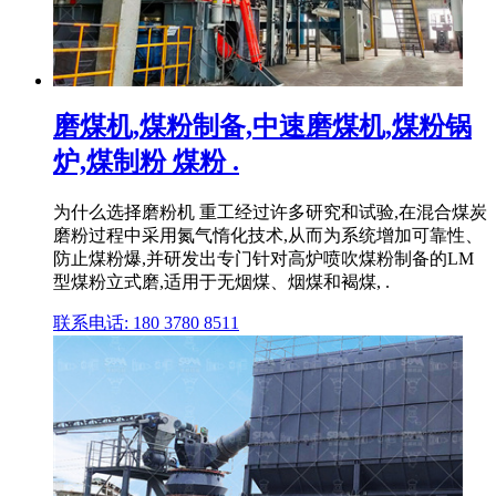
磨煤机,煤粉制备,中速磨煤机,煤粉锅
炉,煤制粉 煤粉 .
为什么选择磨粉机 重工经过许多研究和试验,在混合煤炭
磨粉过程中采用氮气惰化技术,从而为系统增加可靠性、
防止煤粉爆,并研发出专门针对高炉喷吹煤粉制备的LM
型煤粉立式磨,适用于无烟煤、烟煤和褐煤, .
联系电话: 180 3780 8511