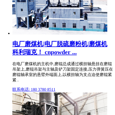
电厂磨煤机|电厂脱硫磨粉机|磨煤机
科利瑞克！ cnpowder ...
在电厂磨煤机的主机中,磨辊总成通过横担轴悬挂在磨辊
吊架上,磨辊吊架与主轴及铲刀架固定连接,压力弹簧压在
磨辊轴承室的悬臂外端面上,以横担轴为支点迫使磨辊紧
紧 .
联系电话: 180 3780 8511