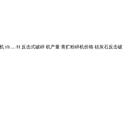
h ... /H 反击式破碎 机产量 青贮粉碎机价格 硅灰石反击破