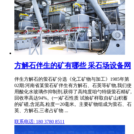
方解石伴生的矿有哪些 采石场设备网
伴生方解石的萤石矿分选《化工矿物与加工》1985年第
02期:河南省某萤石矿伴生有方解石、石英等矿物,我们使
用酸化水玻璃作抑制剂,获得了高纯度咱勺特级萤石精矿,
回收率高达94%。(一)矿石性质 试验矿样取自矿山积蓄
的矿碴,含泥高,粒度一20毫米。主要矿物组成为萤石、石
英、方解石,三者占矿物 ...
联系电话: 180 3780 8511