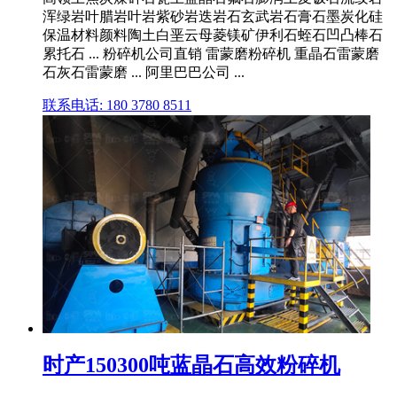
浑绿岩叶腊岩叶岩紫砂岩迭岩石玄武岩石膏石墨炭化硅
保温材料颜料陶土白垩云母菱镁矿伊利石蛭石凹凸棒石
累托石 ... 粉碎机公司直销 雷蒙磨粉碎机 重晶石雷蒙磨
石灰石雷蒙磨 ... 阿里巴巴公司 ...
联系电话: 180 3780 8511
时产150300吨蓝晶石高效粉碎机