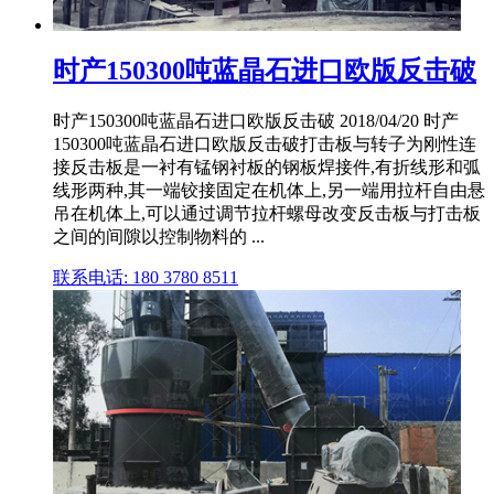
时产150300吨蓝晶石进口欧版反击破
时产150300吨蓝晶石进口欧版反击破 2018/04/20 时产
150300吨蓝晶石进口欧版反击破打击板与转子为刚性连
接反击板是一衬有锰钢衬板的钢板焊接件,有折线形和弧
线形两种,其一端铰接固定在机体上,另一端用拉杆自由悬
吊在机体上,可以通过调节拉杆螺母改变反击板与打击板
之间的间隙以控制物料的 ...
联系电话: 180 3780 8511