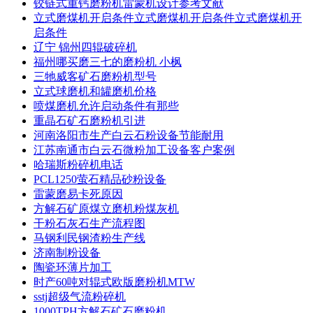
铰链式重钙磨粉机雷蒙机设计参考文献
立式磨煤机开启条件立式磨煤机开启条件立式磨煤机开
启条件
辽宁 锦州四辊破碎机
福州哪买磨三七的磨粉机 小枫
三牠威客矿石磨粉机型号
立式球磨机和罐磨机价格
喷煤磨机允许启动条件有那些
重晶石矿石磨粉机引进
河南洛阳市生产白云石粉设备节能耐用
江苏南通市白云石微粉加工设备客户案例
哈瑞斯粉碎机电话
PCL1250萤石精品砂粉设备
雷蒙磨易卡死原因
方解石矿原煤立磨机粉煤灰机
干粉石灰石生产流程图
马钢利民钢渣粉生产线
济南制粉设备
陶瓷环薄片加工
时产60吨对辊式欧版磨粉机MTW
sstj超级气流粉碎机
1000TPH方解石矿石磨粉机