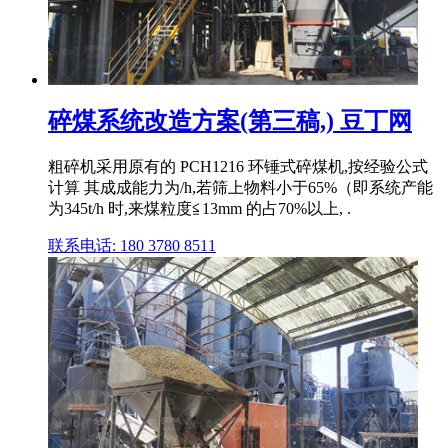
碎煤系统改造方案(第三稿,) 豆丁网
粗碎机采用原有的 PCH1216 环锤式碎煤机,按经验公式
计算 其成成能力为/h,若筛上物料小于65%（即系统产能
为345t/h 时,来煤粒度≦13mm 的占70%以上, .
联系电话: 180 3780 8511