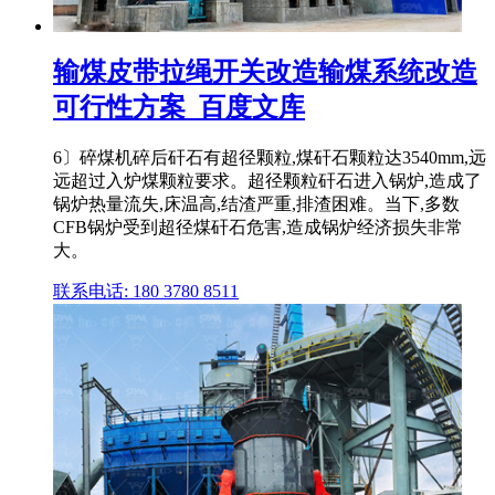
输煤皮带拉绳开关改造输煤系统改造
可行性方案_百度文库
6〕碎煤机碎后矸石有超径颗粒,煤矸石颗粒达3540mm,远
远超过入炉煤颗粒要求。超径颗粒矸石进入锅炉,造成了
锅炉热量流失,床温高,结渣严重,排渣困难。当下,多数
CFB锅炉受到超径煤矸石危害,造成锅炉经济损失非常
大。
联系电话: 180 3780 8511