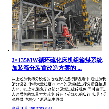
2×135MW循环硫化床机组输煤系统
加装筛分装置改造方案的 ...
从上述加装筛分设备的改造及试运行情况看来,通过加装
筛分设备,使得大量粒度≤10mm的原煤经过筛分后直接进
入#4、#5皮带,避免了这部分原煤过破碎现象,同时由于进
入碎煤机的煤量大大减少,减轻了碎煤机的负荷,实现了分
流原煤,也减少了原系统中原煤
联系电话: 180 3780 8511