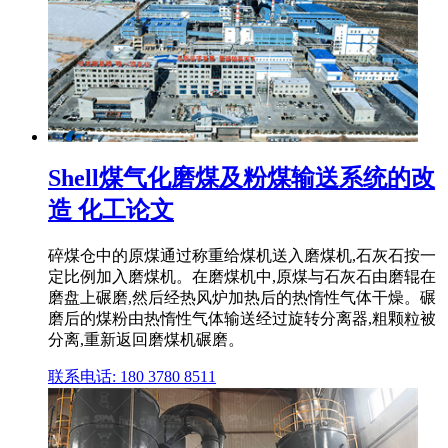
Shell煤气化磨煤及粉煤输送系统的改
造 化工论文
碎煤仓中的原煤通过称重给煤机送入磨煤机,石灰石按一
定比例加入磨煤机。在磨煤机中,原煤与石灰石由磨辊在
磨盘上碾磨,然后经热风炉加热后的热惰性气体干燥。碾
磨后的煤粉由热惰性气体输送经过旋转分离器,粗颗粒被
分离,重新返回磨煤机碾磨。
联系电话: 180 3780 8511