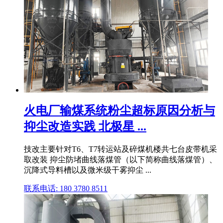
火电厂输煤系统粉尘超标原因分析与
抑尘改造实践 北极星 ...
技改主要针对T6、T7转运站及碎煤机楼共七台皮带机采
取改装 抑尘防堵曲线落煤管（以下简称曲线落煤管）、
沉降式导料槽以及微米级干雾抑尘 ...
联系电话: 180 3780 8511