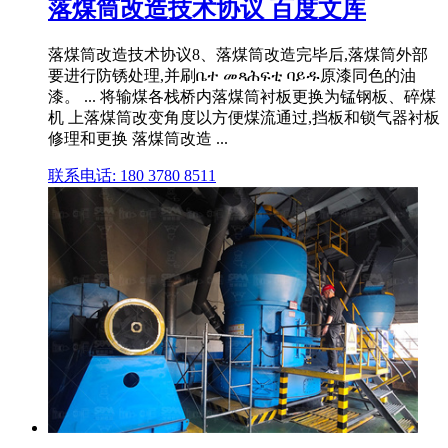
落煤筒改造技术协议 百度文库
落煤筒改造技术协议8、落煤筒改造完毕后,落煤筒外部
要进行防锈处理,并刷ቤተ መጻሕፍቲ ባይዱ原漆同色的油
漆。 ... 将输煤各栈桥内落煤筒衬板更换为锰钢板、碎煤
机 上落煤筒改变角度以方便煤流通过,挡板和锁气器衬板
修理和更换 落煤筒改造 ...
联系电话: 180 3780 8511