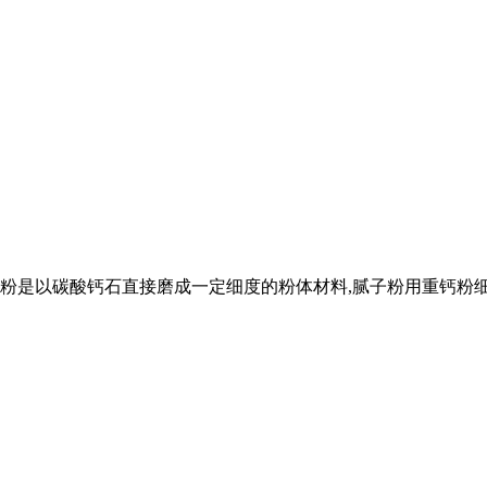
以碳酸钙石直接磨成一定细度的粉体材料,腻子粉用重钙粉细度一般