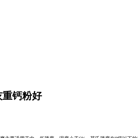
灰重钙粉好