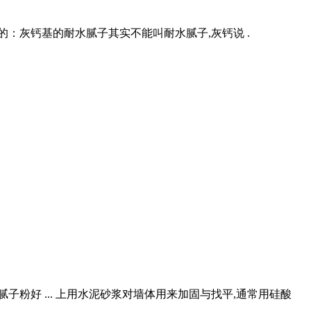
：灰钙基的耐水腻子其实不能叫耐水腻子,灰钙说 .
粉好 ... 上用水泥砂浆对墙体用来加固与找平,通常用硅酸