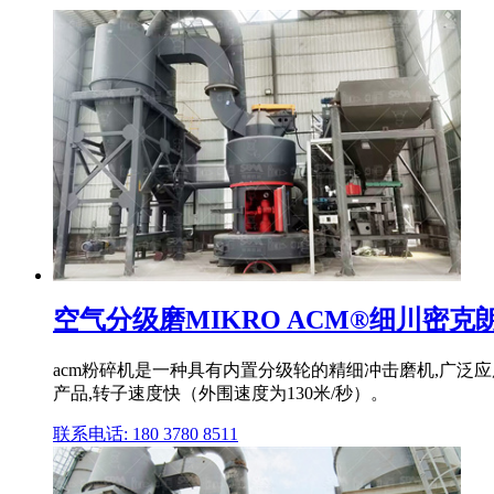
空气分级磨MIKRO ACM®细川密克朗
acm粉碎机是一种具有内置分级轮的精细冲击磨机,广泛应
产品,转子速度快（外围速度为130米/秒）。
联系电话: 180 3780 8511