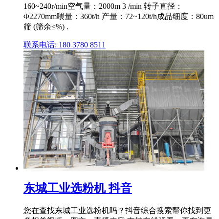
160~240r/min空气量：2000m 3 /min 转子直径：
Φ2270mm喂量：360t/h 产量：72~120t/h成品细度：80um
筛 (筛余≤%) .
联系电话: 180 3780 8511
东城工业选粉机 抖音
您在查找东城工业选粉机吗？抖音综合搜索帮你找到更