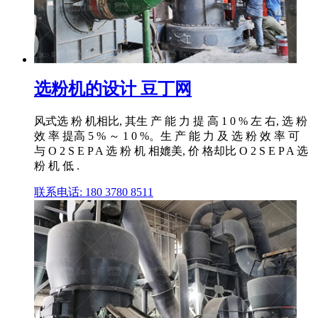
选粉机的设计 豆丁网
风式选 粉 机相比, 其生 产 能 力 提 高 1 0 % 左 右, 选 粉
效 率 提高 5 % ～ 1 0 %。生 产 能 力 及 选 粉 效 率 可
与 O 2 S E P A 选 粉 机 相媲美, 价 格却比 O 2 S E P A 选
粉 机 低 .
联系电话: 180 3780 8511