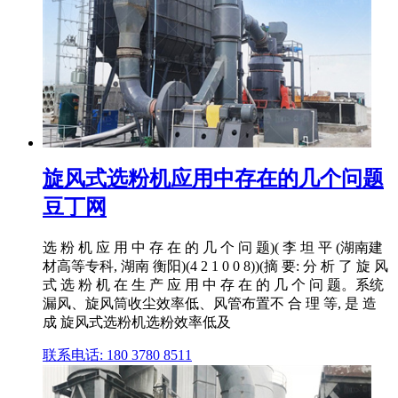
旋风式选粉机应用中存在的几个问题
豆丁网
选 粉 机 应 用 中 存 在 的 几 个 问 题)( 李 坦 平 (湖南建
材高等专科, 湖南 衡阳)(4 2 1 0 0 8))(摘 要: 分 析 了 旋 风
式 选 粉 机 在 生 产 应 用 中 存 在 的 几 个 问 题。系统
漏风、旋风筒收尘效率低、风管布置不 合 理 等, 是 造
成 旋风式选粉机选粉效率低及
联系电话: 180 3780 8511