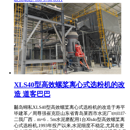
XLS40型高效螺桨离心式选粉机的改
造 道客巴巴
黼岛蝴私XLS40型高效螺桨离心式选粉机的改造于寿平
毕建革／周尊强崔克臣山东省青岛莱西市水泥厂t㈣I1I7·
二我厂西．m×6．5m水泥磨配用1台Ⅺs4o型高效螺桨离
心式选粉机,1993年投产以来,水泥细度不稳定,尤其在更