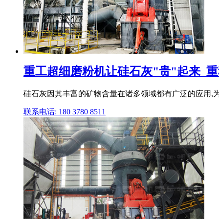
重工超细磨粉机让硅石灰"贵"起来_重
硅石灰因其丰富的矿物含量在诸多领域都有广泛的应用,为
联系电话: 180 3780 8511