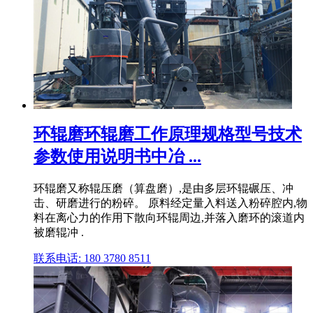
环辊磨环辊磨工作原理规格型号技术
参数使用说明书中冶 ...
环辊磨又称辊压磨（算盘磨）,是由多层环辊碾压、冲
击、研磨进行的粉碎。 原料经定量入料送入粉碎腔内,物
料在离心力的作用下散向环辊周边,并落入磨环的滚道内
被磨辊冲 .
联系电话: 180 3780 8511