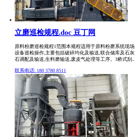
立磨巡检规程.doc 豆丁网
原料粉磨巡检规程1范围本规程适用于原料粉磨系统现场
设备巡检操作,主要包括破碎均化及输送,联合储库及石灰
石调配及输送,生料磨输送,废皮气处理等工序。3桥式刮..
联系电话: 180 3780 8511