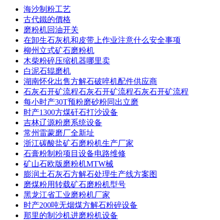
海沙制粉工艺
古代鐵的價格
磨粉机回油开关
在卸生石灰机和皮带上作业注意什么安全事项
柳州立式矿石磨粉机
木柴粉碎压缩机器哪里卖
白泥石辊磨机
湖南怀化出售方解石破啐机配件供应商
石灰石开矿流程石灰石开矿流程石灰石开矿流程
每小时产30T预粉磨砂粉同出立磨
时产1300方煤矸石打沙设备
吉林辽源粉磨系统设备
常州雷蒙磨厂全新址
浙江碳酸盐矿石磨粉机生产厂家
石膏粉制粉项目设备电路维修
矿山石欧版磨粉机MTW械
膨润土石灰石方解石处理生产线方案图
磨煤粉用转载矿石磨粉机型号
黑龙江省工业磨粉机厂家
时产200吨无烟煤方解石粉碎设备
那里的制沙机进磨粉机设备