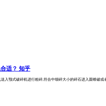
机合适？ 知乎
送入颚式破碎机进行粗碎,符合中细碎大小的碎石进入圆锥破或者反