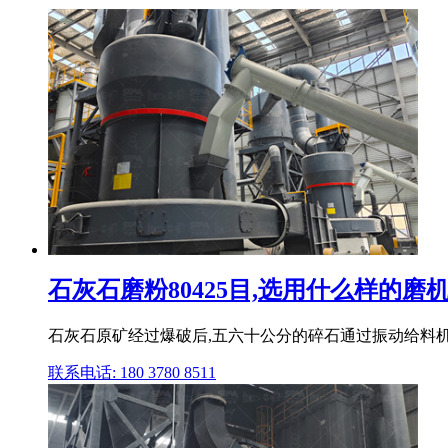
石灰石磨粉80425目,选用什么样的磨
石灰石原矿经过爆破后,五六十公分的碎石通过振动给料机
联系电话: 180 3780 8511