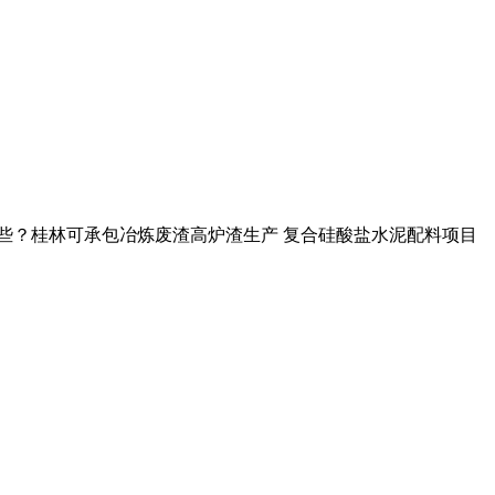
哪些？桂林可承包冶炼废渣高炉渣生产 复合硅酸盐水泥配料项目