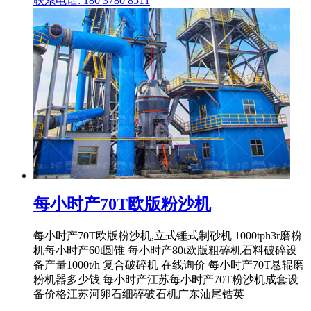
联系电话: 180 3780 8511
每小时产70T欧版粉沙机
每小时产70T欧版粉沙机,立式锤式制砂机 1000tph3r磨粉
机每小时产60t圆锥 每小时产80t欧版粗碎机石料破碎设
备产量1000t/h 复合破碎机 在线询价 每小时产70T悬辊磨
粉机器多少钱 每小时产江苏每小时产70T粉沙机成套设
备价格江苏河卵石细碎破石机广东汕尾锆英