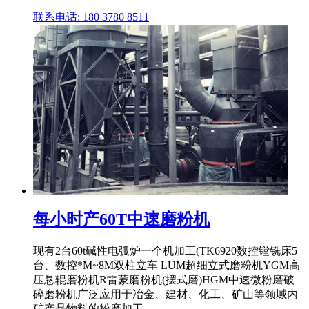
联系电话: 180 3780 8511
每小时产60T中速磨粉机
现有2台60t碱性电弧炉一个机加工(TK6920数控镗铣床5
台、数控*M~8M双柱立车 LUM超细立式磨粉机YGM高
压悬辊磨粉机R雷蒙磨粉机(摆式磨)HGM中速微粉磨破
碎磨粉机广泛应用于冶金、建材、化工、矿山等领域内
矿产品物料的粉磨加工。