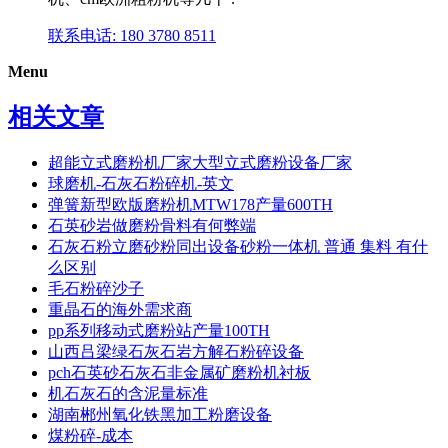
联系电话: 180 3780 8511
Menu
相关文章
超能立式磨粉机厂家大型立式磨粉设备厂家
球磨机-石灰石粉碎机-英文
弹簧新型欧版磨粉机MTW178产量600TH
石英砂岩做磨粉骨料有何弊端
石灰石粉立磨砂粉同出设备砂粉一体机 普通 集料 有什
么区别
毛石粉碎沙子
重晶石的海外需求商
pp系列移动式磨粉站产量100TH
山西吕梁绿石灰石岩方解石粉碎设备
pch石英砂石灰石非金属矿磨粉机衬板
机石灰石的含泥量标准
湖南郴州氧化铁黑加工粉磨设备
煤粉碎-成本