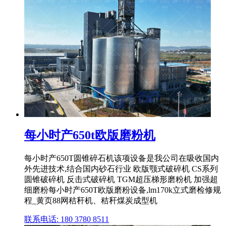
每小时产650t欧版磨粉机
每小时产650T圆锥碎石机该项设备是我公司在吸收国内
外先进技术,结合国内砂石行业 欧版颚式破碎机 CS系列
圆锥破碎机 反击式破碎机 TGM超压梯形磨粉机 加强超
细磨粉每小时产650T欧版磨粉设备,lm170k立式磨检修规
程_黄页88网秸秆机、秸秆煤炭成型机
联系电话: 180 3780 8511