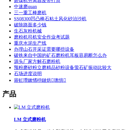
磨煤机分离器皮带打滑
中速磨quan
三一重工棒磨机
SS08300凹凸棒石粘土风化砂治沙机
破除路面多少钱
生石灰粉机械
磨粉机司机安全作业考试题
重庆水泥生产线
办理山石开采证需要哪些设备
破铁来自中国的矿石磨粉机耳板容易断怎么办
源头厂家方解石磨粉机
预粉磨砂粉立磨精品砂粉设备萤石矿振动比较大
石场进度说明
寤虹瓚鏉愭枡鏈烘璁惧
产品
LM 立式磨粉机