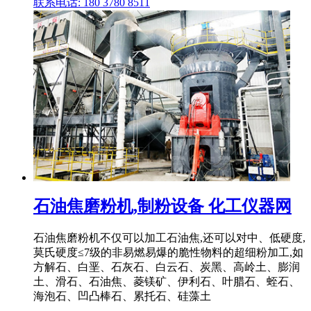
联系电话: 180 3780 8511
石油焦磨粉机,制粉设备 化工仪器网
石油焦磨粉机不仅可以加工石油焦,还可以对中、低硬度,
莫氏硬度≤7级的非易燃易爆的脆性物料的超细粉加工,如
方解石、白垩、石灰石、白云石、炭黑、高岭土、膨润
土、滑石、石油焦、菱镁矿、伊利石、叶腊石、蛭石、
海泡石、凹凸棒石、累托石、硅藻土