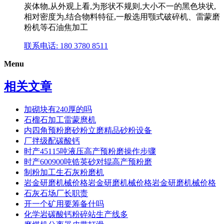
炭体物,从外观上看,为形状不规则,大小不一的黑色块状,
相对密度为,结合物料特征,一般选用颚式破碎机、雷蒙磨
粉机等石油焦加工
联系电话: 180 3780 8511
Menu
相关文章
加砌块有240厚的吗
石榴石加工雷蒙麿机
内四角预粉磨砂粉立磨精品砂粉设备
厂拌级配碳酸钙
时产45115吨液压高产预粉磨操作步骤
时产600900吨锆英砂对辊高产预粉磨
制粉加工生石灰粉磨机
岩金研磨机械价格岩金研磨机械价格岩金研磨机械价格
石灰石场厂长职责
开一个矿用要筹备什吗
化学岩碳酸钙粉碎站生产线多