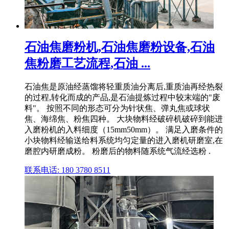
石油焦磨粉机,石油焦磨粉设备,石油
焦粉磨工艺流程,石油 ...
石油焦是原油经蒸馏将轻重质油分离后,重质油再经热裂
的过程,转化而成的产品,是石油提炼过程中较末端的"废
料"。 按照不同的形态可分为针状焦、弹丸焦或球状
焦、海绵焦、粉焦四种。 大块物料经破碎机破碎到能进
入磨粉机的入料细度（15mm50mm）。 满足入磨条件的
小块物料经输送给料系统均匀定量的进入磨机研磨室,在
磨腔内研磨成粉。 粉磨后的物料随系统气流经选粉 .
联系电话: 180 3780 8511