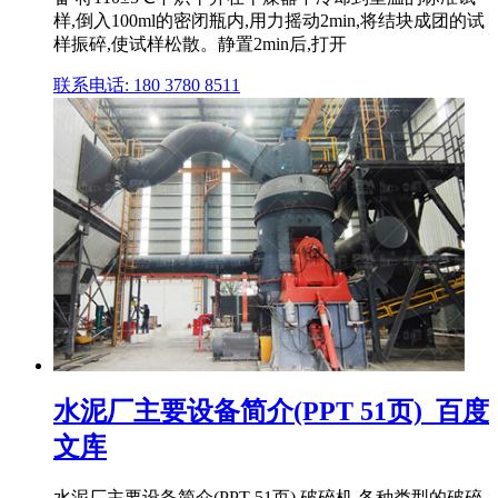
样,倒入100ml的密闭瓶内,用力摇动2min,将结块成团的试
样振碎,使试样松散。静置2min后,打开
联系电话: 180 3780 8511
水泥厂主要设备简介(PPT 51页)_百度
文库
水泥厂主要设备简介(PPT 51页) 破碎机 各种类型的破碎