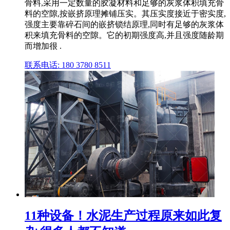
骨料,采用一定数量的胶凝材料和足够的灰浆体积填充骨
料的空隙,按嵌挤原理摊铺压实。其压实度接近于密实度,
强度主要靠碎石间的嵌挤锁结原理,同时有足够的灰浆体
积来填充骨料的空隙。它的初期强度高,并且强度随龄期
而增加很 .
联系电话: 180 3780 8511
11种设备！水泥生产过程原来如此复