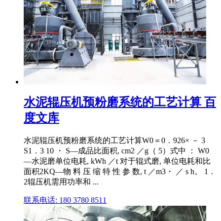
水泥辊压机预粉磨系统的工艺计算 百
度文库
水泥辊压机预粉磨系统的工艺计算W0＝0．926× － 3
S1．3 10 ・ S—成品比面积, cm2 ／g（ 5）式中 ： W0
—水泥磨单位电耗, kWh ／t 对于辊式磨, 单位电耗和比
面积2KQ—物 料 压 缩 特 性 参 数, t ／m3・ ／ s h。 1．
2辊压机需用功率和 ...
联系电话: 180 3780 8511