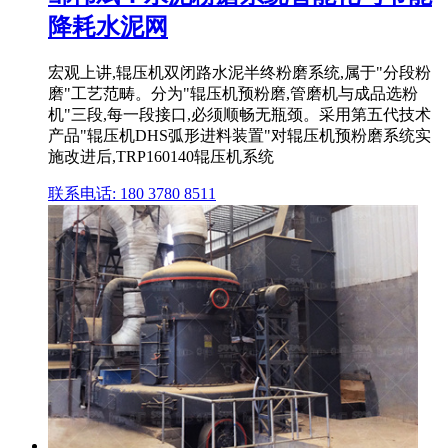
降耗水泥网
宏观上讲,辊压机双闭路水泥半终粉磨系统,属于"分段粉
磨"工艺范畴。分为"辊压机预粉磨,管磨机与成品选粉
机"三段,每一段接口,必须顺畅无瓶颈。采用第五代技术
产品"辊压机DHS弧形进料装置"对辊压机预粉磨系统实
施改进后,TRP160140辊压机系统
联系电话: 180 3780 8511