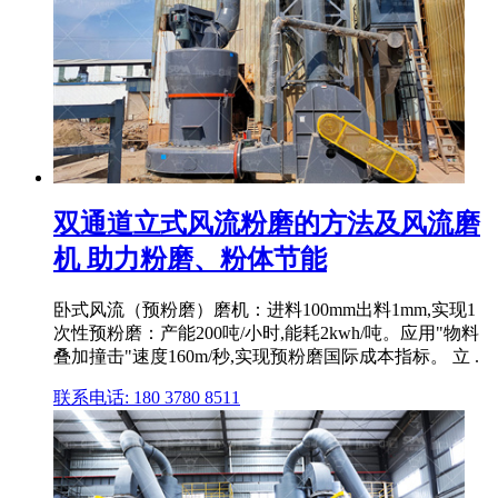
双通道立式风流粉磨的方法及风流磨
机 助力粉磨、粉体节能
卧式风流（预粉磨）磨机：进料100mm出料1mm,实现1
次性预粉磨：产能200吨/小时,能耗2kwh/吨。应用"物料
叠加撞击"速度160m/秒,实现预粉磨国际成本指标。 立 .
联系电话: 180 3780 8511