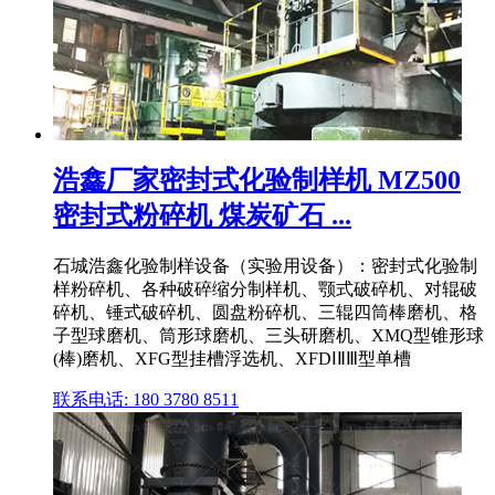
浩鑫厂家密封式化验制样机 MZ500
密封式粉碎机 煤炭矿石 ...
石城浩鑫化验制样设备（实验用设备）：密封式化验制
样粉碎机、各种破碎缩分制样机、颚式破碎机、对辊破
碎机、锤式破碎机、圆盘粉碎机、三辊四筒棒磨机、格
子型球磨机、筒形球磨机、三头研磨机、XMQ型锥形球
(棒)磨机、XFG型挂槽浮选机、XFDⅠⅡⅢ型单槽
联系电话: 180 3780 8511