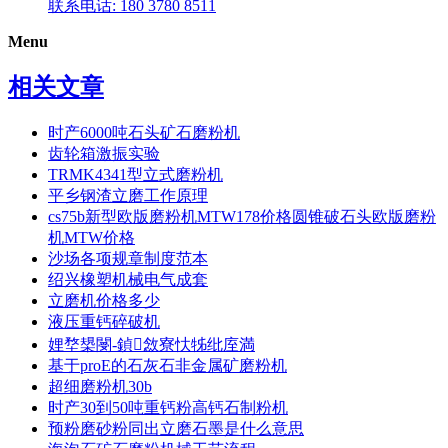
联系电话: 180 3780 8511
Menu
相关文章
时产6000吨石头矿石磨粉机
齿轮箱激振实验
TRMK4341型立式磨粉机
平乡钢渣立磨工作原理
cs75b新型欧版磨粉机MTW178价格圆锥破石头欧版磨粉
机MTW价格
沙场各项规章制度范本
绍兴橡塑机械电气成套
立磨机价格多少
液压重钙碎破机
娌堥槼閿-鍞敜寮忕牬纰庢満
基于proE的石灰石非金属矿磨粉机
超细磨粉机30b
时产30到50吨重钙粉高钙石制粉机
预粉磨砂粉同出立磨石墨是什么意思