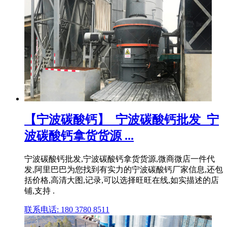
【宁波碳酸钙】_宁波碳酸钙批发_宁
波碳酸钙拿货货源 ...
宁波碳酸钙批发,宁波碳酸钙拿货货源,微商微店一件代
发,阿里巴巴为您找到有实力的宁波碳酸钙厂家信息,还包
括价格,高清大图,记录,可以选择旺旺在线,如实描述的店
铺,支持 .
联系电话: 180 3780 8511