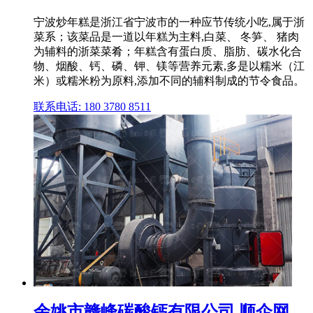
宁波炒年糕是浙江省宁波市的一种应节传统小吃,属于浙
菜系；该菜品是一道以年糕为主料,白菜、 冬笋、 猪肉
为辅料的浙菜菜肴；年糕含有蛋白质、脂肪、碳水化合
物、烟酸、钙、磷、钾、镁等营养元素,多是以糯米（江
米）或糯米粉为原料,添加不同的辅料制成的节令食品。
联系电话: 180 3780 8511
余姚市赣峰碳酸钙有限公司 顺企网