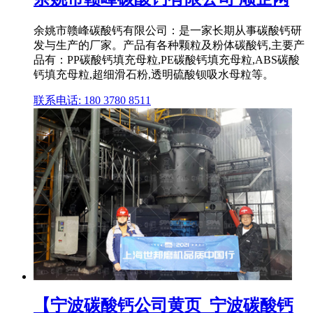
余姚市赣峰碳酸钙有限公司：是一家长期从事碳酸钙研
发与生产的厂家。产品有各种颗粒及粉体碳酸钙,主要产
品有：PP碳酸钙填充母粒,PE碳酸钙填充母粒,ABS碳酸
钙填充母粒,超细滑石粉,透明硫酸钡吸水母粒等。
联系电话: 180 3780 8511
【宁波碳酸钙公司黄页_宁波碳酸钙