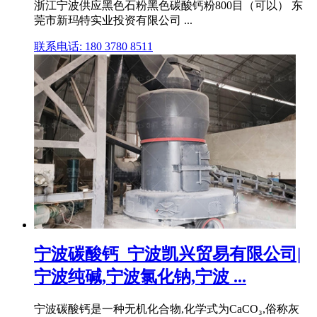
浙江宁波供应黑色石粉黑色碳酸钙粉800目（可以） 东
莞市新玛特实业投资有限公司 ...
联系电话: 180 3780 8511
宁波碳酸钙_宁波凯兴贸易有限公司|
宁波纯碱,宁波氯化钠,宁波 ...
宁波碳酸钙是一种无机化合物,化学式为CaCO₃,俗称灰