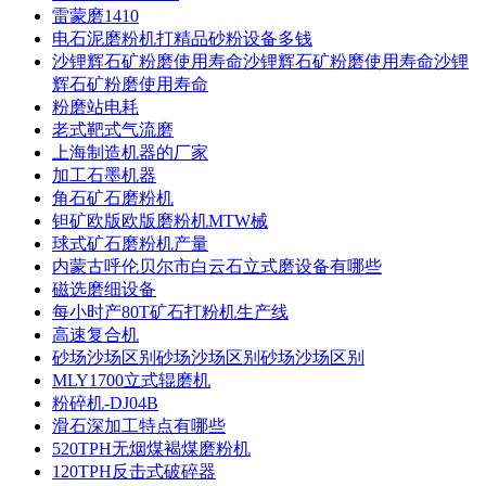
雷蒙磨1410
电石泥磨粉机打精品砂粉设备多钱
沙锂辉石矿粉磨使用寿命沙锂辉石矿粉磨使用寿命沙锂
辉石矿粉磨使用寿命
粉磨站电耗
老式靶式气流磨
上海制造机器的厂家
加工石墨机器
角石矿石磨粉机
钽矿欧版欧版磨粉机MTW械
球式矿石磨粉机产量
内蒙古呼伦贝尔市白云石立式磨设备有哪些
磁选磨细设备
每小时产80T矿石打粉机生产线
高速复合机
砂场沙场区别砂场沙场区别砂场沙场区别
MLY1700立式辊磨机
粉碎机-DJ04B
滑石深加工特点有哪些
520TPH无烟煤褐煤磨粉机
120TPH反击式破碎器