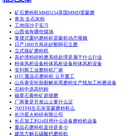
矿石磨粉机MMD154英国MMD雷蒙磨
青岛 生石灰粉
工地筛沙子实习
山西省有哪些煤场
复摆式重钙磨粉机雷蒙机动态视频
日产1800方风化砂鹅卵石立磨
立式煤矿磨粉机
高炉渣粉碎粉磨系统处理是属于什么行业
粉体风析设备粉体风析设备粉体风析设备
安列斯工业磨粉机厂家
HTC重晶石磨粉机 云升重工
山东泰安轮胎裂解炭黑磨粉生产线加工粉磨设备
石粉中选高钙粉
磁黄石膏粉矿超细磨
厂商要是开发山上要什么证
700TPH生石灰雷蒙磨粉机么
长沙星火粉碎有限公司
长石加工到24目用什么设备磨粉机设备
重晶石磨粉机直径是多少
建筑方解石碳酸钙磨粉机