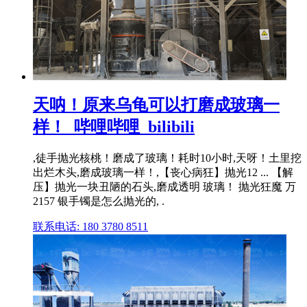
天呐！原来乌龟可以打磨成玻璃一
样！_哔哩哔哩_bilibili
,徒手抛光核桃！磨成了玻璃！耗时10小时,天呀！土里挖
出烂木头,磨成玻璃一样！,【丧心病狂】抛光12 ... 【解
压】抛光一块丑陋的石头,磨成透明 玻璃！ 抛光狂魔 万
2157 银手镯是怎么抛光的, .
联系电话: 180 3780 8511