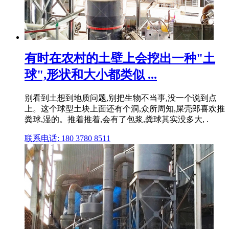
有时在农村的土壁上会挖出一种"土
球",形状和大小都类似 ...
别看到土想到地质问题,别把生物不当事,没一个说到点
上。这个球型土块上面还有个洞,众所周知,屎壳郎喜欢推
粪球,湿的。推着推着,会有了包浆,粪球其实没多大, .
联系电话: 180 3780 8511