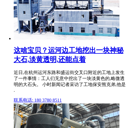
这啥宝贝？运河边工地挖出一块神秘
大石,淡黄透明,还能点着
近日,在杭州运河东路和盛运街交叉口附近的工地上发生
了一件事情：工人们无意中挖出了一块淡黄色的,略微透
明的大石头。 小时新闻记者采访了工地保安熊克弟,他是
.
联系电话: 180 3780 8511