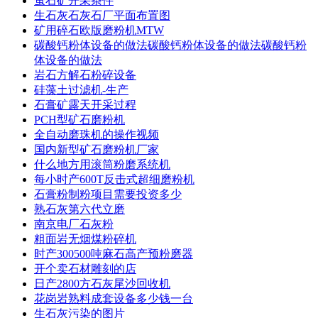
萤石矿开采条件
生石灰石灰石厂平面布置图
矿用碎石欧版磨粉机MTW
碳酸钙粉体设备的做法碳酸钙粉体设备的做法碳酸钙粉
体设备的做法
岩石方解石粉碎设备
硅藻土过滤机-生产
石膏矿露天开采过程
PCH型矿石磨粉机
全自动磨珠机的操作视频
国内新型矿石磨粉机厂家
什么地方用滚筒粉磨系统机
每小时产600T反击式超细磨粉机
石膏粉制粉项目需要投资多少
熟石灰第六代立磨
南京电厂石灰粉
粗面岩无烟煤粉碎机
时产300500吨麻石高产预粉磨器
开个卖石材雕刻的店
日产2800方石灰尾沙回收机
花岗岩熟料成套设备多少钱一台
生石灰污染的图片