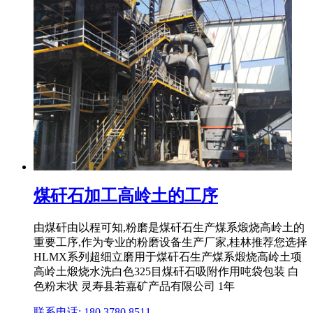
煤矸石加工高岭土的工序
由煤矸由以程可知,粉磨是煤矸石生产煤系煅烧高岭土的
重要工序,作为专业的粉磨设备生产厂家,桂林推荐您选择
HLMX系列超细立磨用于煤矸石生产煤系煅烧高岭土项
高岭土煅烧水洗白色325目煤矸石吸附作用吨袋包装 白
色粉末状 灵寿县若嘉矿产品有限公司 1年
联系电话: 180 3780 8511