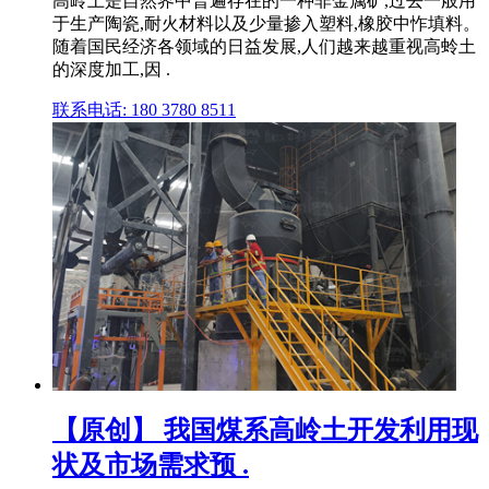
高岭土是自然界中普遍存在的一种非金属矿,过去一般用
于生产陶瓷,耐火材料以及少量掺入塑料,橡胶中怍填料。
随着国民经济各领域的日益发展,人们越来越重视高蛉土
的深度加工,因 .
联系电话: 180 3780 8511
【原创】 我国煤系高岭土开发利用现
状及市场需求预 .