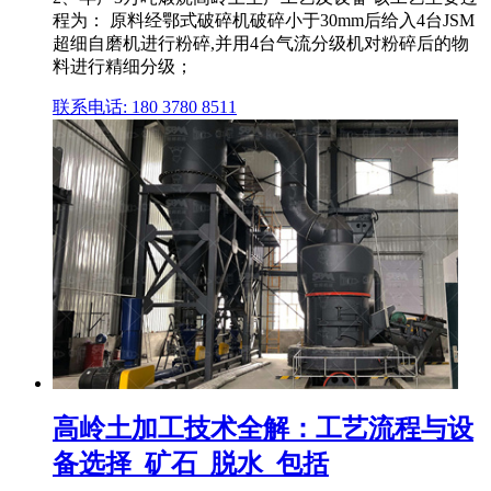
程为： 原料经鄂式破碎机破碎小于30mm后给入4台JSM
超细自磨机进行粉碎,并用4台气流分级机对粉碎后的物
料进行精细分级；
联系电话: 180 3780 8511
高岭土加工技术全解：工艺流程与设
备选择_矿石_脱水_包括