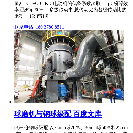
量,G=G1+G0= K：电动机的储备系数,K取； η：粉碎效
率,已知η=90%。 多级传动中,总传动比为各级传动比的
乘积： i总 i带i齿
联系电话: 180 3780 8511
球磨机与钢球级配 百度文库
(3)三仓钢球级配 以35mm球20％、30mm球50％和25mm