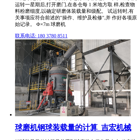
运转一星期后,打开磨门,在各仓每 1 米地方取 样,检查物
料粉磨细度,以确定研磨体装载量和级配。 试运转时,有
关事项应符合前述的"操作、维护及检修",并 作好各项原
始记录。 Ф×7m 球磨机
联系电话: 180 3780 8511
球磨机钢球装载量的计算_吉宏机械