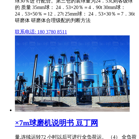
球30％进 行配合。第三仓的装球量为24．53t,则各级球
的 质量 35mm球： 24．53×20％＝4．90t 30mm球：
24．53×50％＝12．27t 25mm球： 24．53×30％＝7．36t
研磨体 研磨体合理级配的判断方法
联系电话: 180 3780 8511
×7m球磨机说明书 豆丁网
量,连续运转72 小时以后可进行全负荷运。 （4） 全负荷