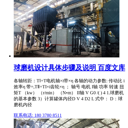
球磨机设计具体步骤及说明 百度文库
各轴转距：TⅠ=T电机轴×i带×η 各轴的动力参数: 传动比 i
效率η 带=,TⅡ=TI×i齿轮×η ； 轴号 电机 I轴 功率 转速 扭
矩T （kw） （r/min） （N•m） II轴 V G0 /( ) 4 1.球磨机
的基本参数 3）计算罐体内径D V 4 D2 L 式中： D：球
磨机内径
联系电话: 180 3780 8511