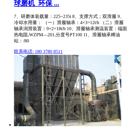
球磨机_环保 ...
7、研磨体装载量：225~235t 8、支撑方式；双滑履 9、
冷却水用量： （一）滑履轴承：4×3=12t/h （二）滑履
轴承润滑装置：9×2=18t/h 10、滑履轴承测温装置：端面
热电阻,WZPM—201,分度号PT100 11、滑履轴承稀油
站：/80
联系电话: 180 3780 8511