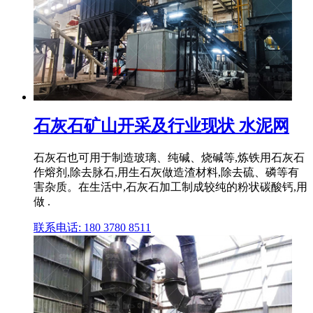
石灰石矿山开采及行业现状 水泥网
石灰石也可用于制造玻璃、纯碱、烧碱等,炼铁用石灰石
作熔剂,除去脉石,用生石灰做造渣材料,除去硫、磷等有
害杂质。在生活中,石灰石加工制成较纯的粉状碳酸钙,用
做 .
联系电话: 180 3780 8511