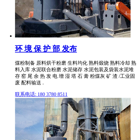
环 境 保 护 部 发布
煤粉制备 原料烘干粉磨 生料均化 熟料煅烧 熟料冷却 熟
料入库 水泥联合粉磨 水泥储存 水泥包装及袋装水泥堆
存 窑 尾 余 热 发 电 增 湿 塔 石 膏 粉煤灰 矿 渣 /工业固
废 配料输送 .
联系电话: 180 3780 8511