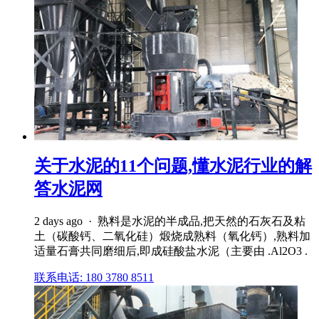
关于水泥的11个问题,懂水泥行业的解
答水泥网
2 days ago · 熟料是水泥的半成品,把天然的石灰石及粘
土（碳酸钙、二氧化硅）煅烧成熟料（氧化钙）,熟料加
适量石膏共同磨细后,即成硅酸盐水泥（主要由 .Al2O3 .
联系电话: 180 3780 8511