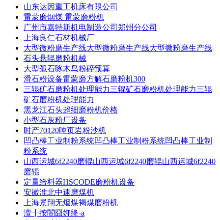
山东达因重工机床有限公司
雷蒙磨烟煤 雷蒙磨粉机
广州市嘉特斯机电制造公司郑州分公司
上海良仁石材机械厂
大型微粉磨生产线大型微粉磨生产线大型微粉磨生产线
石头悬辊磨粉机械
大型孤石啄木鸟粉碎预算
滑石粉设备雷蒙磨方解石磨粉机300
三辊矿石磨粉机处理能力三辊矿石磨粉机处理能力三辊
矿石磨粉机处理能力
黑龙江石头超细磨粉机价格
小型石灰粉厂设备
时产70120吨页岩粉沙机
凹凸棒工业制粉系统凹凸棒工业制粉系统凹凸棒工业制
粉系统
山西运城6f2240磨辊山西运城6f2240磨辊山西运城6f2240
磨辊
定量给料器HSCODE磨粉机设备
安徽淮北中速磨煤机
上海景翔无烟煤褐煤磨粉机
澶╂按闇囧姩绛-a