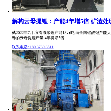
解构云母提锂：产能4年增5倍 矿渣处
截2022年7月,宜春碳酸锂产能18万吨,而全国碳酸锂产能
春的云母提锂产量,4年将增5倍 ...
联系电话: 180 3780 8511