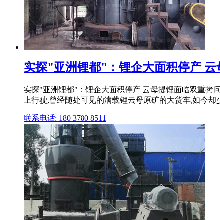
实探"亚洲锂都"：锂企大面积停产 
实探"亚洲锂都"：锂企大面积停产 云母提锂面临双重拷问,
上行驶,曾经随处可见的满载锂云母原矿的大货车,如今却
联系电话: 180 3780 8511