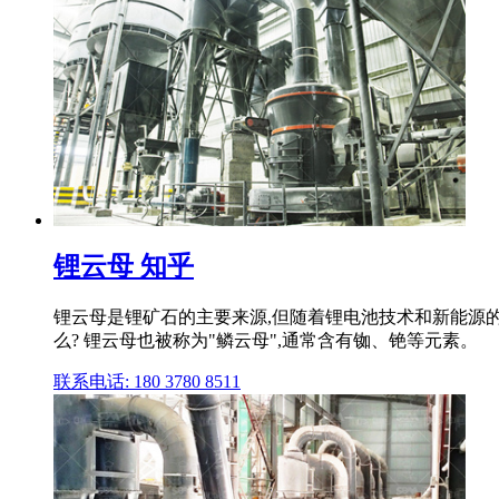
锂云母 知乎
锂云母是锂矿石的主要来源,但随着锂电池技术和新能源的
么? 锂云母也被称为"鳞云母",通常含有铷、铯等元素。
联系电话: 180 3780 8511