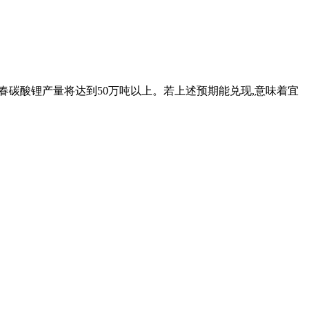
年,宜春碳酸锂产量将达到50万吨以上。若上述预期能兑现,意味着宜