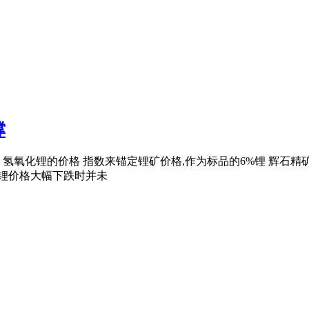
撑
氢氧化锂的价格 指数来锚定锂矿价格,作为标品的6%锂 辉石
酸锂价格大幅下跌时并未