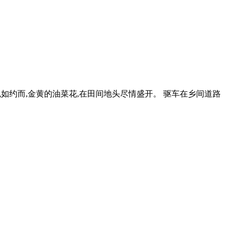
春色如约而,金黄的油菜花,在田间地头尽情盛开。 驱车在乡间道路