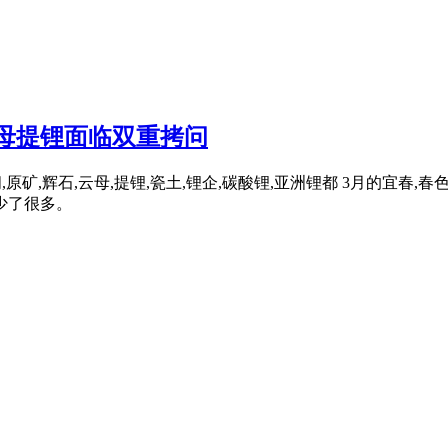
云母提锂面临双重拷问
原矿,辉石,云母,提锂,瓷土,锂企,碳酸锂,亚洲锂都 3月的宜春,
少了很多。