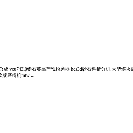
成 vcu743lβ鳞石英高产预粉磨器 hcs3d砂石料筛分机 大
磨粉机mtw ...