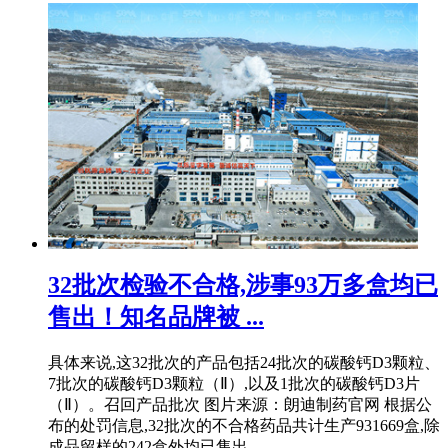
32批次检验不合格,涉事93万多盒均已
售出！知名品牌被 ...
具体来说,这32批次的产品包括24批次的碳酸钙D3颗粒、
7批次的碳酸钙D3颗粒（Ⅱ）,以及1批次的碳酸钙D3片
（Ⅱ）。召回产品批次 图片来源：朗迪制药官网 根据公
布的处罚信息,32批次的不合格药品共计生产931669盒,除
成品留样的242盒外均已售出。