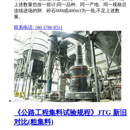
上述数量也按一批计;同一品种、同一产地、同一规格且
连续进场的卵、碎石600t或400m3为一批,不足上述数
量。
联系电话: 180 3780 8511
《公路工程集料试验规程》JTG 新旧
对比(粗集料)