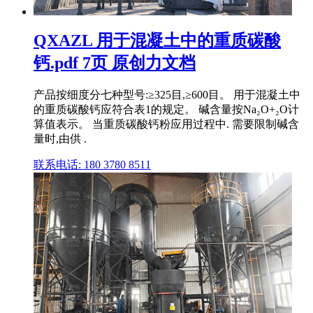
QXAZL 用于混凝土中的重质碳酸
钙.pdf 7页 原创力文档
产品按细度分七种型号:≥325目,≥600目。 用于混凝土中
的重质碳酸钙应符合表1的规定。 碱含量按Na₂O+₂O计
算值表示。 当重质碳酸钙粉应用过程中. 需要限制碱含
量时,由供 .
联系电话: 180 3780 8511