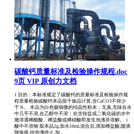
碳酸钙质量标准及检验操作规程.doc
9页 VIP 原创力文档
1 目的：本标准规定了碳酸钙的质量标准及检验操作规
程质量检验碳酸钙本品按干燥品计算,含CaCO3不得少
于％。 本品为白色极细微的结晶性粉末；无臭,无味在水
中几乎不溶,在乙醇中不溶；在含铵盐或二氧化碳的水中
微溶遇稀醋酸、稀盐酸或稀硝酸即发生泡沸并溶解。 ）
酸中不溶物 取本品2g,加水10ml,混合后,滴加稀盐酸,随滴
随振摇,待泡沸停止,加 .