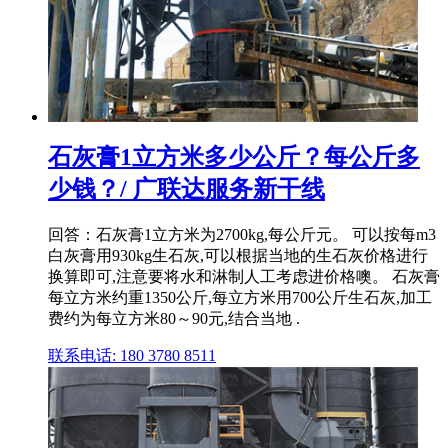
石灰膏1立方米多少公斤？每公斤多
少钱？/ 广联达服务新干线
回答：石灰膏1立方米为2700kg,每公斤元。 可以按每m3
白灰膏用930kg生石灰,可以根据当地的生石灰价格进行
换算即可,注意要将水和淋制人工考虑进价格噢。 石灰膏
每立方米约重1350公斤,每立方米用700公斤生石灰,加工
费约为每立方米80～90元,结合当地 .
联系电话: 180 3780 8511