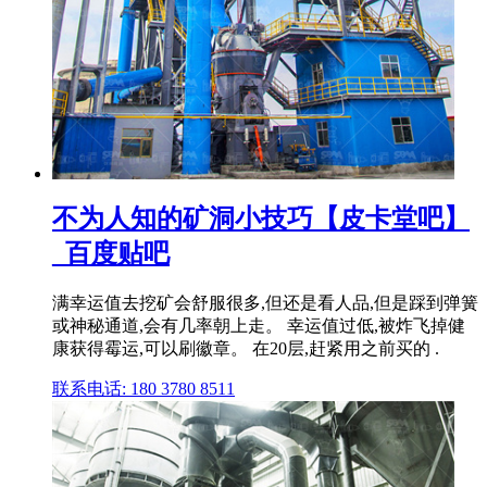
不为人知的矿洞小技巧【皮卡堂吧】
_百度贴吧
满幸运值去挖矿会舒服很多,但还是看人品,但是踩到弹簧
或神秘通道,会有几率朝上走。 幸运值过低,被炸飞掉健
康获得霉运,可以刷徽章。 在20层,赶紧用之前买的 .
联系电话: 180 3780 8511