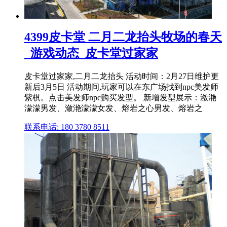
4399皮卡堂 二月二龙抬头牧场的春天
_游戏动态_皮卡堂过家家
皮卡堂过家家,二月二龙抬头 活动时间：2月27日维护更
新后3月5日 活动期间,玩家可以在东广场找到npc美发师
紫棋。点击美发师npc购买发型。 新增发型展示：潋滟
濛濛男发、潋滟濛濛女发、熔岩之心男发、熔岩之
联系电话: 180 3780 8511