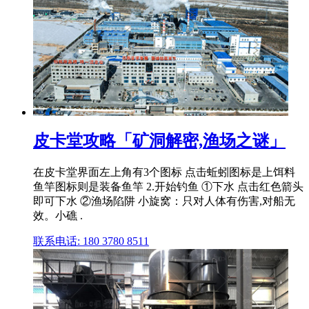
皮卡堂攻略「矿洞解密,渔场之谜」
在皮卡堂界面左上角有3个图标 点击蚯蚓图标是上饵料
鱼竿图标则是装备鱼竿 2.开始钓鱼 ①下水 点击红色箭头
即可下水 ②渔场陷阱 小旋窝：只对人体有伤害,对船无
效。小礁 .
联系电话: 180 3780 8511