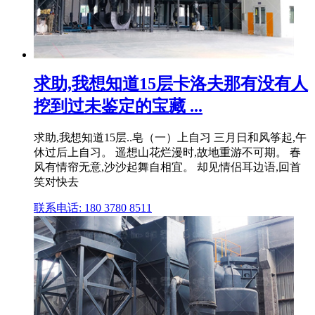
求助,我想知道15层卡洛夫那有没有人
挖到过未鉴定的宝藏 ...
求助,我想知道15层..皂（一）上自习 三月日和风筝起,午
休过后上自习。 遥想山花烂漫时,故地重游不可期。 春
风有情帘无意,沙沙起舞自相宜。 却见情侣耳边语,回首
笑对快去
联系电话: 180 3780 8511