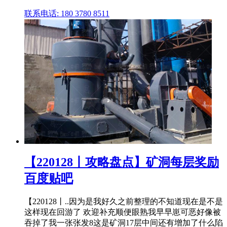
联系电话: 180 3780 8511
【220128丨攻略盘点】矿洞每层奖励
百度贴吧
【220128丨..因为是我好久之前整理的不知道现在是不是
这样现在回游了 欢迎补充顺便眼熟我早早崽可恶好像被
吞掉了我一张张发8这是矿洞17层中间还有增加了什么陷