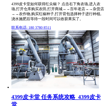
4399皮卡堂如何获得红尖椒？ 点击右下角农场,进入农
场,打开仓库购买农田,打开商城→→百年老店→→杂货店
→→农作物,购买红椒种子,打开背包选择种子进行种植,
浇水施肥后等待一段时间可以收获果实了。
联系电话: 180 3780 8511
4399皮卡堂 任务系统攻略_4399皮卡
堂