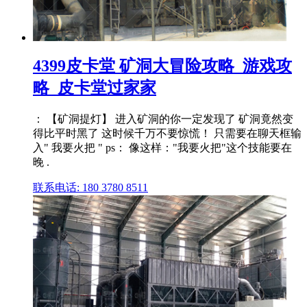
4399皮卡堂 矿洞大冒险攻略_游戏攻
略_皮卡堂过家家
： 【矿洞提灯】 进入矿洞的你一定发现了 矿洞竟然变
得比平时黑了 这时候千万不要惊慌！ 只需要在聊天框输
入" 我要火把 " ps： 像这样："我要火把"这个技能要在
晚 .
联系电话: 180 3780 8511