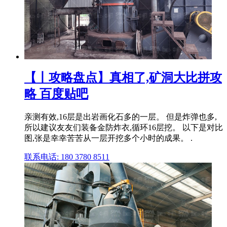
【丨攻略盘点】真相了,矿洞大比拼攻
略 百度贴吧
亲测有效,16层是出岩画化石多的一层。 但是炸弹也多,
所以建议友友们装备金防炸衣,循环16层挖。 以下是对比
图,张是幸幸苦苦从一层开挖多个小时的成果。 .
联系电话: 180 3780 8511