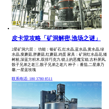
皮卡堂攻略「矿洞解密,渔场之谜」
2星矿洞六层： 功能：银矿石,红水晶,蓝水晶,黄水晶,绿
水晶,廋蘑菇,胖蘑菇,红蘑菇,鸡蛋 家具：矿洞红水晶花,矮
树桩,深蓝方积木,双排巧克力,锁上的恶魔宝箱,古朴屏风,
骰子兄弟之老三,骰子兄弟之老六 种子：番茄,二星康乃
馨,一星蓝玫瑰
联系电话: 180 3780 8511