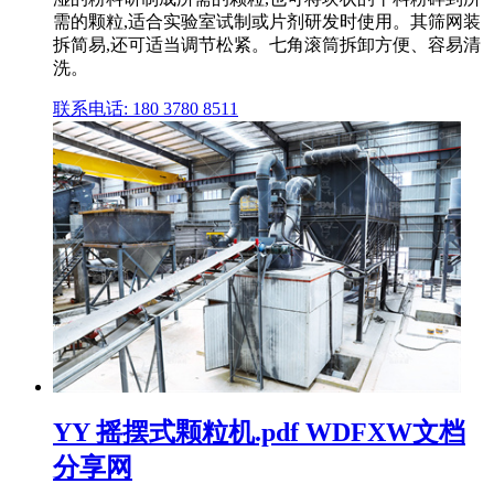
需的颗粒,适合实验室试制或片剂研发时使用。其筛网装
拆简易,还可适当调节松紧。七角滚筒拆卸方便、容易清
洗。
联系电话: 180 3780 8511
YY 摇摆式颗粒机.pdf WDFXW文档
分享网