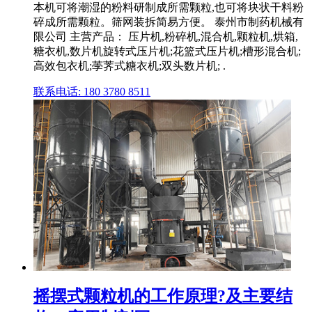
本机可将潮湿的粉料研制成所需颗粒,也可将块状干料粉
碎成所需颗粒。筛网装拆简易方便。 泰州市制药机械有
限公司 主营产品： 压片机,粉碎机,混合机,颗粒机,烘箱,
糖衣机,数片机旋转式压片机;花篮式压片机;槽形混合机;
高效包衣机;荸荠式糖衣机;双头数片机; .
联系电话: 180 3780 8511
摇摆式颗粒机的工作原理?及主要结