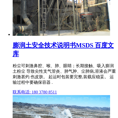
膨润土安全技术说明书MSDS 百度文
库
粉尘可刺激鼻腔、喉、肺、眼睛；长期接触、吸入膨润
土粉尘 导致尖性支气管炎、肺气肿、尘肺病,溶液会严重
刺激甚灼 伤皮肤。 起运时包装要完整,装载应稳妥。 运
输过程中要确保容器 .
联系电话: 180 3780 8511