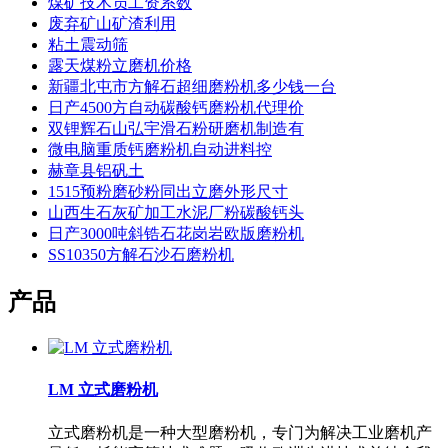
煤矿技术员工资系数
废弃矿山矿渣利用
粘土震动筛
露天煤粉立磨机价格
新疆北屯市方解石超细磨粉机多少钱一台
日产4500方自动碳酸钙磨粉机代理价
双锂辉石山弘宇滑石粉研磨机制造有
微电脑重质钙磨粉机自动进料控
赫章县铝矾土
1515预粉磨砂粉同出立磨外形尺寸
山西生石灰矿加工水泥厂粉碳酸钙头
日产3000吨斜锆石花岗岩欧版磨粉机
SS10350方解石沙石磨粉机
产品
LM 立式磨粉机
立式磨粉机是一种大型磨粉机，专门为解决工业磨机产