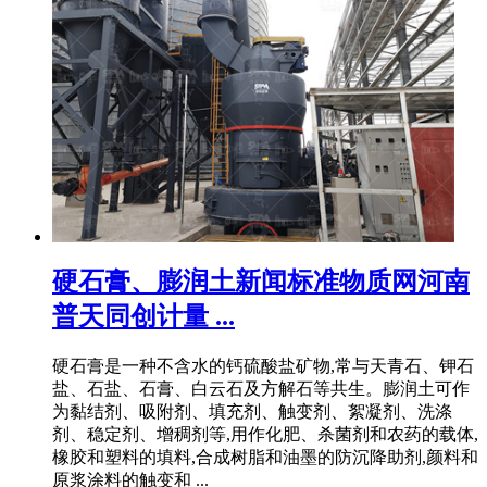
硬石膏、膨润土新闻标准物质网河南
普天同创计量 ...
硬石膏是一种不含水的钙硫酸盐矿物,常与天青石、钾石
盐、石盐、石膏、白云石及方解石等共生。膨润土可作
为黏结剂、吸附剂、填充剂、触变剂、絮凝剂、洗涤
剂、稳定剂、增稠剂等,用作化肥、杀菌剂和农药的载体,
橡胶和塑料的填料,合成树脂和油墨的防沉降助剂,颜料和
原浆涂料的触变和 ...