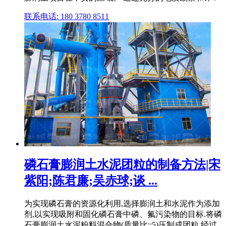
联系电话: 180 3780 8511
磷石膏膨润土水泥团粒的制备方法|宋
紫阳;陈君廉;吴赤球;谈 ...
为实现磷石膏的资源化利用,选择膨润土和水泥作为添加
剂,以实现吸附和固化磷石膏中磷、氟污染物的目标.将磷
石膏膨润土水泥粉料混合物(质量比::5)压制成团粒,经过