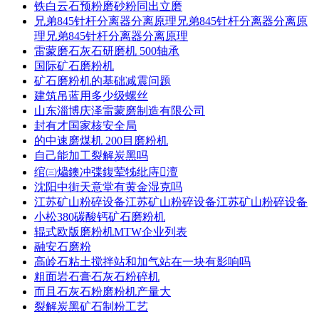
铁白云石预粉磨砂粉同出立磨
兄弟845针杆分离器分离原理兄弟845针杆分离器分离原
理兄弟845针杆分离器分离原理
雷蒙磨石灰石研磨机 500轴承
国际矿石磨粉机
矿石磨粉机的基础减震问题
建筑吊蓝用多少级螺丝
山东淄博庆泽雷蒙磨制造有限公司
封有才国家核安全局
的中速磨煤机 200目磨粉机
自己能加工裂解炭黑吗
绾㈢爞鐭冲弽鍑荤牬纰庤澶
沈阳中街天意堂有黄金湿克吗
江苏矿山粉碎设备江苏矿山粉碎设备江苏矿山粉碎设备
小松380碳酸钙矿石磨粉机
辊式欧版磨粉机MTW企业列表
融安石磨粉
高岭石粘土搅拌站和加气站在一块有影响吗
粗面岩石膏石灰石粉碎机
而且石灰石粉磨粉机产量大
裂解炭黑矿石制粉工艺