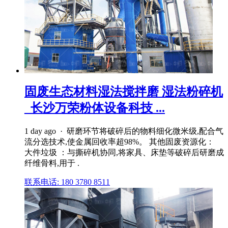
固废生态材料湿法搅拌磨 湿法粉碎机
_长沙万荣粉体设备科技 ...
1 day ago · 研磨环节将破碎后的物料细化微米级,配合气
流分选技术,使金属回收率超98%。 其他固废资源化：
大件垃圾 ：与撕碎机协同,将家具、床垫等破碎后研磨成
纤维骨料,用于 .
联系电话: 180 3780 8511