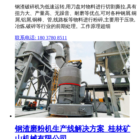
钢渣破碎机为低速运转,用刀盘对物料进行切割撕拉,具有
扭力大、产量高、无躁音、耐磨等优点,可对各种钢屑,铜
屑,铝屑,铜棒、管,线路板等物料进行粉碎,主要用于压块,
冶炼,破碎等行业的前期处理。工作原理超细
联系电话: 180 3780 8511
钢渣磨粉机生产线解决方案_桂林矿
山机械有限公司