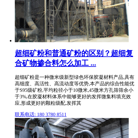
超细矿粉和普通矿粉的区别？超细复
合矿物掺合料怎么加工 ...
超细矿粉是一种微米级新型绿色环保胶凝材料产品,具有
高细度、高活性、高流动度等优势,本产品的综合性能优
于S95级矿粉,平均粒径小于10微米,45微米方孔筛筛余小
于3%,在胶凝材料体系中能够更好的发挥微集料填充效
应,形成更好的颗粒级配,发挥其
联系电话: 180 3780 8511