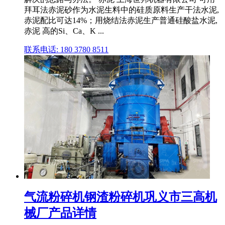
拜耳法赤泥砂作为水泥生料中的硅质原料生产干法水泥,
赤泥配比可达14%；用烧结法赤泥生产普通硅酸盐水泥,
赤泥 高的Si、Ca、K ...
联系电话: 180 3780 8511
气流粉碎机钢渣粉碎机巩义市三高机
械厂产品详情