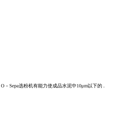
－Sepa选粉机有能力使成品水泥中10μm以下的 .