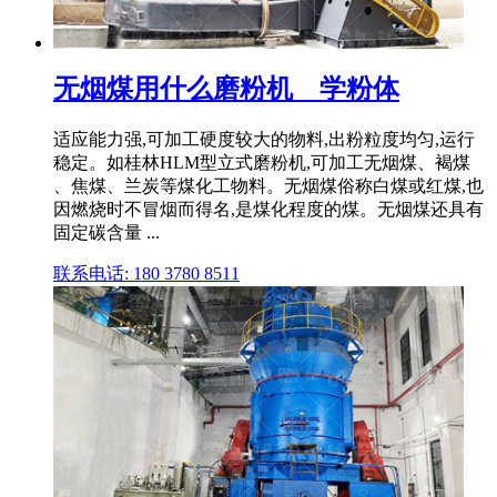
无烟煤用什么磨粉机 _ 学粉体
适应能力强,可加工硬度较大的物料,出粉粒度均匀,运行
稳定。如桂林HLM型立式磨粉机,可加工无烟煤、褐煤
、焦煤、兰炭等煤化工物料。无烟煤俗称白煤或红煤,也
因燃烧时不冒烟而得名,是煤化程度的煤。无烟煤还具有
固定碳含量 ...
联系电话: 180 3780 8511