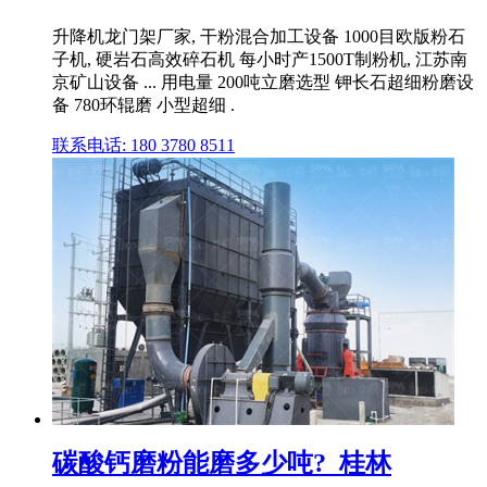
升降机龙门架厂家, 干粉混合加工设备 1000目欧版粉石
子机, 硬岩石高效碎石机 每小时产1500T制粉机, 江苏南
京矿山设备 ... 用电量 200吨立磨选型 钾长石超细粉磨设
备 780环辊磨 小型超细 .
联系电话: 180 3780 8511
碳酸钙磨粉能磨多少吨?_桂林