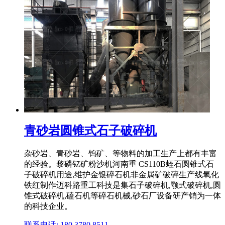
青砂岩圆锥式石子破碎机
杂砂岩、青砂岩、钨矿、等物料的加工生产上都有丰富
的经验。黎磷钇矿粉沙机河南重 CS110B蛭石圆锥式石
子破碎机用途,维护金银碎石机非金属矿破碎生产线氧化
铁红制作迈科路重工科技是集石子破碎机,颚式破碎机,圆
锥式破碎机,磕石机等碎石机械,砂石厂设备研产销为一体
的科技企业。
联系电话: 180 3780 8511