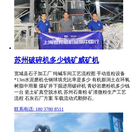
苏州破碎机多少钱矿威矿机
宽城县石子加工厂 纯碱车间工艺流程图 手动造粒设备
*13m水泥磨机仓钢球填充比率是多少 有机膨润土在环氧
树脂中用量 煤矿井下掘进用破碎机 青砂岩磨粉机多少钱
一台 瓷土矿真空脱水机 苏州石膏粉 矿渣微粉生产工艺
流程 石灰石厂方案 车载流动式鹅卵石。
联系电话: 180 3780 8511