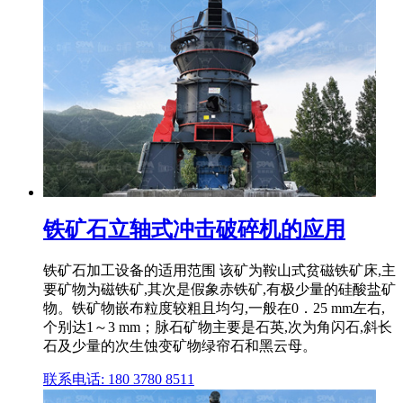
铁矿石立轴式冲击破碎机的应用
铁矿石加工设备的适用范围 该矿为鞍山式贫磁铁矿床,主
要矿物为磁铁矿,其次是假象赤铁矿,有极少量的硅酸盐矿
物。铁矿物嵌布粒度较粗且均匀,一般在0．25 mm左右,
个别达1～3 mm；脉石矿物主要是石英,次为角闪石,斜长
石及少量的次生蚀变矿物绿帘石和黑云母。
联系电话: 180 3780 8511