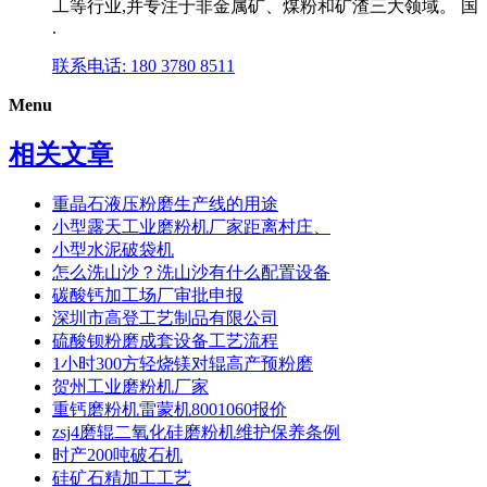
工等行业,并专注于非金属矿、煤粉和矿渣三大领域。 国
.
联系电话: 180 3780 8511
Menu
相关文章
重晶石液压粉磨生产线的用途
小型露天工业磨粉机厂家距离村庄、
小型水泥破袋机
怎么洗山沙？洗山沙有什么配置设备
碳酸钙加工场厂审批申报
深圳市高登工艺制品有限公司
硫酸钡粉磨成套设备工艺流程
1小时300方轻烧镁对辊高产预粉磨
贺州工业磨粉机厂家
重钙磨粉机雷蒙机8001060报价
zsj4磨辊二氧化硅磨粉机维护保养条例
时产200吨破石机
硅矿石精加工工艺