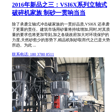
2016年新品之三：VSI6X系列立轴式
破碎机家族 制砂一贯响当当
除了承袭立轴式冲击破家族的一贯好品质,VSI6X 还承袭
了更重的责任。建筑市场用砂量将持续增加,同时,对其质
量的要求也将更加苛刻,加之各级政府加大对环境保护的
力度,天然砂愈少的形势下,精品机制砂取而代之已是大势
所趋。为此 ...
联系电话: 180 3780 8511